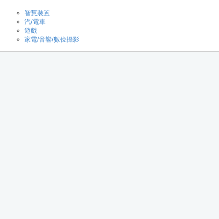
智慧裝置
汽/電車
遊戲
家電/音響/數位攝影