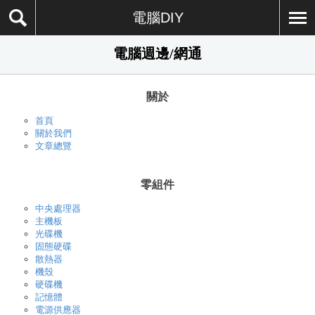
電腦DIY
電腦週邊/網通
關於
首頁
關於我們
文章總覽
零組件
中央處理器
主機板
光碟機
固態硬碟
散熱器
機殼
硬碟機
記憶體
電源供應器