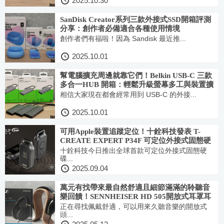
2025.10.30
SanDisk Creator系列三款外接式SSD開箱評測
分享：創作者必備適合各種使用情境
創作者們有福啦！因為 Sandisk 最近推...
2025.10.01
幫電腦擴充周邊就靠它們！Belkin USB-C 三款
多合一HUB 開箱：輕鬆升級螢幕多工與裝置擴
充需求
相信大家現在都會經常用到 USB-C 的外接...
2025.10.01
可用Apple裝置追蹤定位！十銓科技發表 T-
CREATE EXPERT P34F 可定位外接式固態硬
碟
十銓科技今日推出全球首款可定位外接式固態硬
碟...
2025.09.04
萬元有找帶來最自然舒適且細節滿滿的聆聽音
樂回饋！SENNHEISER HD 505開放式耳罩耳
機開箱分享
正在尋找佩戴舒適，可以用來久聽音樂的開放式
頭...