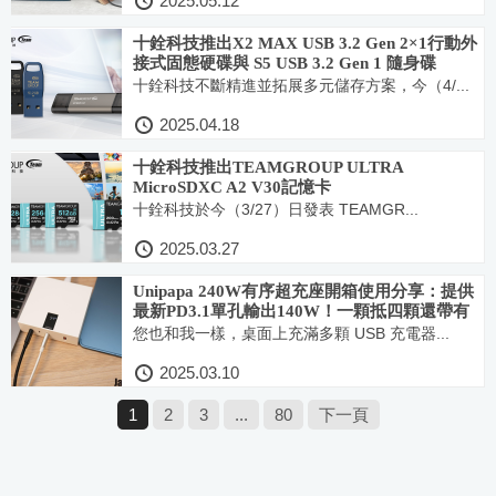
2025.05.12
十銓科技推出X2 MAX USB 3.2 Gen 2×1行動外
接式固態硬碟與 S5 USB 3.2 Gen 1 隨身碟
十銓科技不斷精進並拓展多元儲存方案，今（4/...
2025.04.18
十銓科技推出TEAMGROUP ULTRA
MicroSDXC A2 V30記憶卡
十銓科技於今（3/27）日發表 TEAMGR...
2025.03.27
Unipapa 240W有序超充座開箱使用分享：提供
最新PD3.1單孔輸出140W！一顆抵四顆還帶有
螢幕與獨立迴路設計
您也和我一樣，桌面上充滿多顆 USB 充電器...
2025.03.10
1
2
3
...
80
下一頁