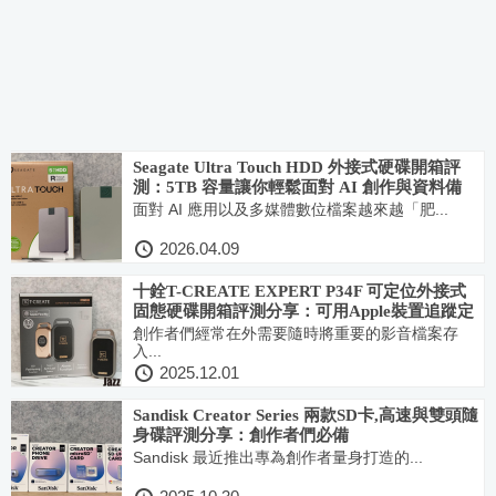
Seagate Ultra Touch HDD 外接式硬碟開箱評
測：5TB 容量讓你輕鬆面對 AI 創作與資料備
份！永續設計結合實用效能！
面對 AI 應用以及多媒體數位檔案越來越「肥...
2026.04.09
十銓T-CREATE EXPERT P34F 可定位外接式
固態硬碟開箱評測分享：可用Apple裝置追蹤定
位！
創作者們經常在外需要隨時將重要的影音檔案存
入...
2025.12.01
Sandisk Creator Series 兩款SD卡,高速與雙頭隨
身碟評測分享：創作者們必備
Sandisk 最近推出專為創作者量身打造的...