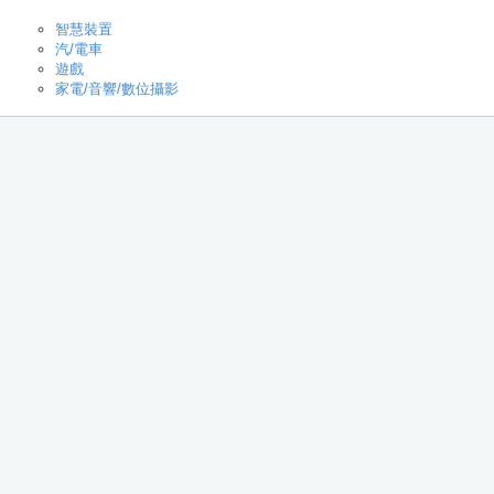
智慧裝置
汽/電車
遊戲
家電/音響/數位攝影