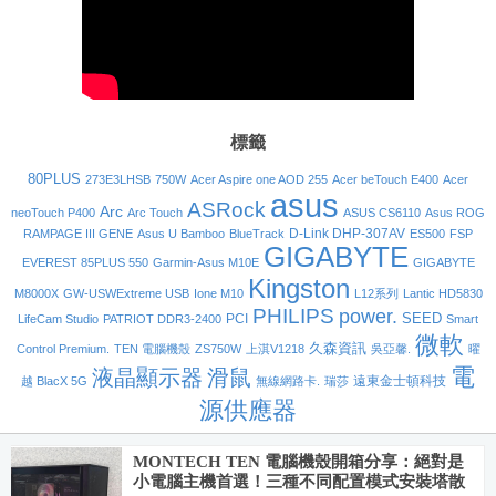
標籤
80PLUS
273E3LHSB
750W
Acer Aspire one AOD 255
Acer beTouch E400
Acer
asus
ASRock
Arc
neoTouch P400
Arc Touch
ASUS CS6110
Asus ROG
D-Link DHP-307AV
RAMPAGE III GENE
Asus U Bamboo
BlueTrack
ES500
FSP
GIGABYTE
EVEREST 85PLUS 550
Garmin-Asus M10E
GIGABYTE
Kingston
M8000X
GW-USWExtreme USB
Ione M10
L12系列
Lantic HD5830
PHILIPS
power.
SEED
PCI
LifeCam Studio
PATRIOT DDR3-2400
Smart
微軟
久森資訊
Control Premium.
TEN 電腦機殼
ZS750W
上淇V1218
吳亞馨.
曜
電
液晶顯示器
滑鼠
遠東金士頓科技
越 BlacX 5G
無線網路卡.
瑞莎
源供應器
MONTECH TEN 電腦機殼開箱分享：絕對是
小電腦主機首選！三種不同配置模式安裝塔散