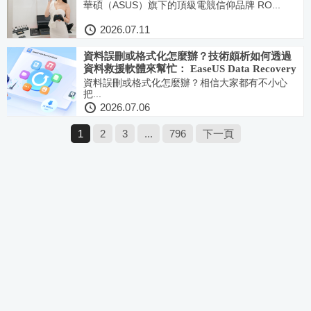
華碩（ASUS）旗下的頂級電競信仰品牌 RO...
2026.07.11
資料誤刪或格式化怎麼辦？技術頗析如何透過
資料救援軟體來幫忙： EaseUS Data Recovery
Wizard 三步驟簡單好用且專業 這樣資料救回復
資料誤刪或格式化怎麼辦？相信大家都有不小心
把...
原率極高
2026.07.06
1
2
3
...
796
下一頁