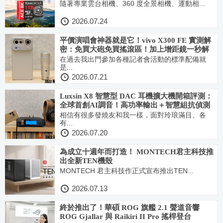
隨著專業雲台相機、360 度全景相機、運動相...
2026.07.24
平價演唱會神器就是它！vivo X300 FE 實測解
密：免買大砲免買搖滾區！加上增距鏡一秒解
鎖1600mm超遠距專業級追星視角
在過去我出門參加各種記者會活動的標準配備就
是...
2026.07.21
Luxsin X8 智慧型 DAC 耳機擴大機開箱評測：
全球首創AI調音！高功率輸出＋智慧組抗偵測
＋8 顆旗艦 DAC 雙單聲道架構就是要給你發燒
相信有很多發燒友和我一樣，面對玲琅滿目、各
有...
聲
2026.07.20
為成立十週年而打造！ MONTECH君主科技推
出全新TEN機殼
MONTECH 君主科技作正式宣布推出TEN...
2026.07.13
終於推出了！華碩 ROG 旗艦 2.1 聲道音響
ROG Gjallar 與 Raikiri II Pro 搖桿登台