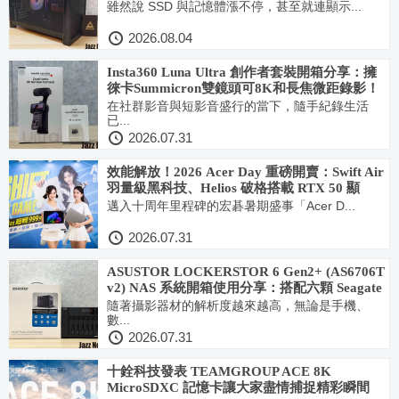
或水冷都OK！外觀設計超美還得Red Dot獎
雖然說 SSD 與記憶體漲不停，甚至就連顯示...
2026.08.04
Insta360 Luna Ultra 創作者套裝開箱分享：擁
徠卡Summicron雙鏡頭可8K和長焦微距錄影！
首創可拆卸圖傳搖控螢幕並收音超便利 帶來極
在社群影音與短影音盛行的當下，隨手紀錄生活
已...
致夜拍與長焦人像畫質
2026.07.31
效能解放！2026 Acer Day 重磅開賣：Swift Air
羽量級黑科技、Helios 破格搭載 RTX 50 顯
卡，登錄再抽 iPhone 18 Pro
邁入十周年里程碑的宏碁暑期盛事「Acer D...
2026.07.31
ASUSTOR LOCKERSTOR 6 Gen2+ (AS6706T
v2) NAS 系統開箱使用分享：搭配六顆 Seagate
32TB NAS 硬碟讓你輕鬆備份192GB海量資
隨著攝影器材的解析度越來越高，無論是手機、
數...
料！
2026.07.31
十銓科技發表 TEAMGROUP ACE 8K
MicroSDXC 記憶卡讓大家盡情捕捉精彩瞬間