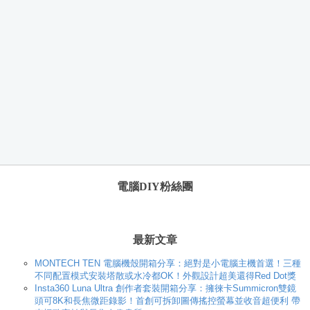
電腦DIY粉絲團
最新文章
MONTECH TEN 電腦機殼開箱分享：絕對是小電腦主機首選！三種
不同配置模式安裝塔散或水冷都OK！外觀設計超美還得Red Dot獎
Insta360 Luna Ultra 創作者套裝開箱分享：擁徠卡Summicron雙鏡
頭可8K和長焦微距錄影！首創可拆卸圖傳搖控螢幕並收音超便利 帶