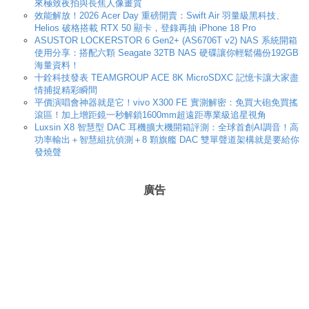
來極致夜拍與長焦人像畫質
效能解放！2026 Acer Day 重磅開賣：Swift Air 羽量級黑科技、
Helios 破格搭載 RTX 50 顯卡，登錄再抽 iPhone 18 Pro
ASUSTOR LOCKERSTOR 6 Gen2+ (AS6706T v2) NAS 系統開箱
使用分享：搭配六顆 Seagate 32TB NAS 硬碟讓你輕鬆備份192GB
海量資料！
十銓科技發表 TEAMGROUP ACE 8K MicroSDXC 記憶卡讓大家盡
情捕捉精彩瞬間
平價演唱會神器就是它！vivo X300 FE 實測解密：免買大砲免買搖
滾區！加上增距鏡一秒解鎖1600mm超遠距專業級追星視角
Luxsin X8 智慧型 DAC 耳機擴大機開箱評測：全球首創AI調音！高
功率輸出＋智慧組抗偵測＋8 顆旗艦 DAC 雙單聲道架構就是要給你
發燒聲
廣告