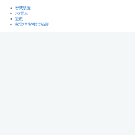
智慧裝置
汽/電車
遊戲
家電/音響/數位攝影