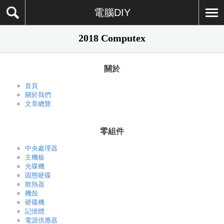
電腦DIY
2018 Computex
關於
首頁
關於我們
文章總覽
零組件
中央處理器
主機板
光碟機
固態硬碟
散熱器
機殼
硬碟機
記憶體
電源供應器