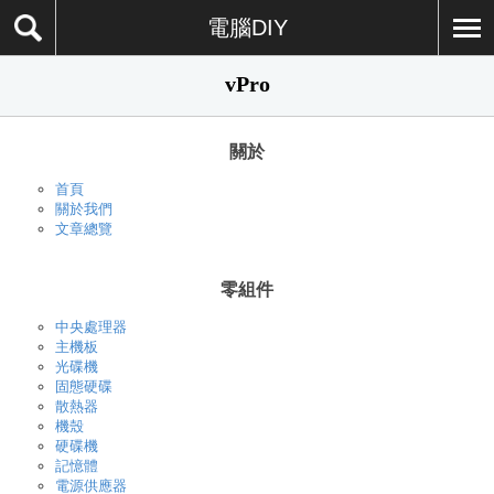
電腦DIY
vPro
關於
首頁
關於我們
文章總覽
零組件
中央處理器
主機板
光碟機
固態硬碟
散熱器
機殼
硬碟機
記憶體
電源供應器