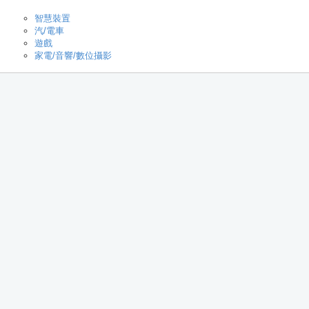
智慧裝置
汽/電車
遊戲
家電/音響/數位攝影