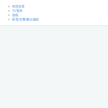
智慧裝置
汽/電車
遊戲
家電/音響/數位攝影