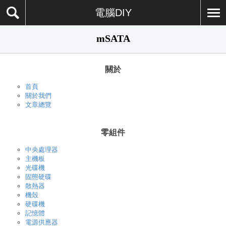
電腦DIY
mSATA
關於
首頁
關於我們
文章總覽
零組件
中央處理器
主機板
光碟機
固態硬碟
散熱器
機殼
硬碟機
記憶體
電源供應器