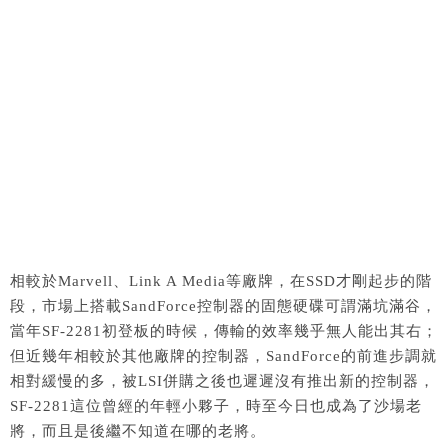
相較於Marvell、Link A Media等廠牌，在SSD才剛起步的階
段，市場上搭載SandForce控制器的固態硬碟可謂滿坑滿谷，
當年SF-2281初登板的時候，傳輸的效率幾乎無人能出其右；
但近幾年相較於其他廠牌的控制器，SandForce的前進步調就
相對緩慢的多，被LSI併購之後也遲遲沒有推出新的控制器，
SF-2281這位曾經的年輕小夥子，時至今日也成為了沙場老
將，而且是後繼不知道在哪的老將。