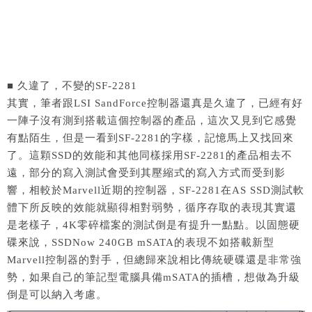
■ 久違了，不變的SF-2281
其實，筆者跟LSI SandForce控制器還真是久違了，已經有好
一陣子沒有測到搭載這個控制器的產品，這次又見到它感覺
有點陌生，但是一看到SF-2281的字樣，記憶馬上又找回來
了。這顆SSD的效能和其他同樣採用SF-2281的產品相去不
遠，部分的寫入測試會受到其壓縮式的寫入方式而受到影
響，相較於Marvell近期的控制器，SF-2281在AS SSD測試軟
體下所反映的效能就顯得相對弱勢，循序存取的表現其實還
是老樣子，4K零碎檔案的測試倒是有提升一點點。以固態硬
碟來說，SSDNow 240GB mSATA的表現不如搭載新型
Marvell控制器的對手，但總歸來說相比傳統硬碟還是非常強
勢，如果自己的筆記型電腦具備mSATA的插槽，想做為升級
倒是可以納入考慮。