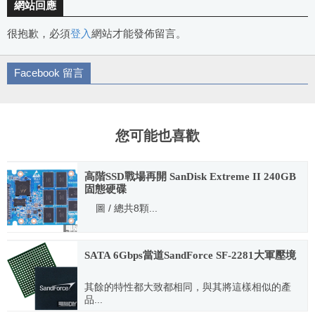
網站回應
很抱歉，必須
登入
網站才能發佈留言。
Facebook 留言
您可能也喜歡
高階SSD戰場再開 SanDisk Extreme II 240GB
固態硬碟
圖 / 總共8顆...
2013.09.02
SATA 6Gbps當道SandForce SF-2281大軍壓境
其餘的特性都大致都相同，與其將這樣相似的產
品...