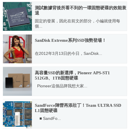
2011.10.21
測試數據背後所看不到的一環固態硬碟的效能衰
退
固定的發展，因此在前文的部分，小編就使用每
個...
2011.12.21
SanDisk Extreme系列SSD強勢登場！
在2012年3月13日的今日，SanDisk...
2012.03.14
高容量SSD的新選擇，Pioneer APS-ST1
512GB、1TB固態硬碟
Pioneer這個品牌我想大家...
2015.06.28
SandForce陣營再添壯丁！Team ULTRA SSD
L1固態硬碟
■ SandFo...