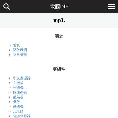
電腦DIY
mp3.
關於
首頁
關於我們
文章總覽
零組件
中央處理器
主機板
光碟機
固態硬碟
散熱器
機殼
硬碟機
記憶體
電源供應器