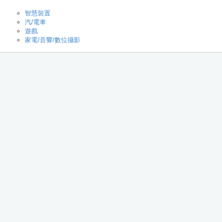
智慧裝置
汽/電車
遊戲
家電/音響/數位攝影