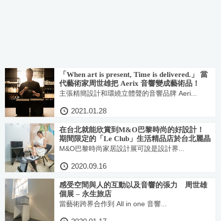
「When art is present, Time is delivered.」 當
代藝術家周世雄把 Aerix 音響變成藝術品！
主張精簡設計和環繞立體聲的音響品牌 Aeri...
2021.01.28
在台北就能欣賞到M&O巴黎時尚的好設計！
期間限定的「Le Club」生活精品店於台北麗晶
開幕
M&O巴黎時尚家居設計展可說是設計界...
2020.09.16
感受空間與人的互動以及音響的張力 周世雄
個展 – 永生旅店
當藝術跨界合作到 All in one 音響...