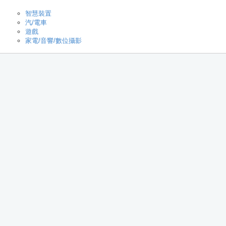
智慧裝置
汽/電車
遊戲
家電/音響/數位攝影