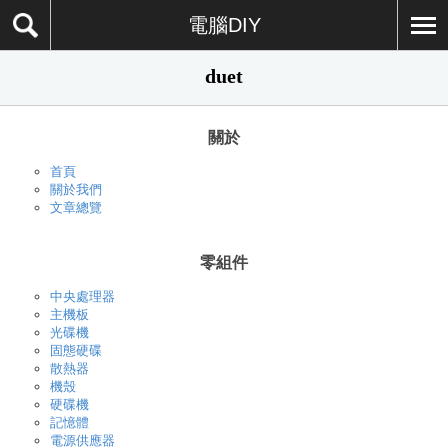
電腦DIY
duet
關於
首頁
關於我們
文章總覽
零組件
中央處理器
主機板
光碟機
固態硬碟
散熱器
機殼
硬碟機
記憶體
電源供應器