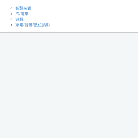
智慧裝置
汽/電車
遊戲
家電/音響/數位攝影