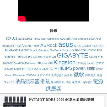
標籤
80PLUS
273E3LHSB
750W
Acer Aspire one AOD 255
Acer beTouch E400
Acer
asus
ASRock
Arc
neoTouch P400
Arc Touch
ASUS CS6110
Asus ROG
D-Link DHP-307AV
RAMPAGE III GENE
Asus U Bamboo
BlueTrack
ES500
FSP
GIGABYTE
EVEREST 85PLUS 550
Garmin-Asus M10E
GIGABYTE
Kingston
M8000X
GW-USWExtreme USB
Ione M10
L12系列
Lantic HD5830
PHILIPS
power.
SEED
PCI
LifeCam Studio
PATRIOT DDR3-2400
Smart
微軟
久森資訊
Control Premium.
ZS750W
上淇V1218
吳亞馨.
掃機器人
曜越
電源
液晶顯示器
滑鼠
遠東金士頓科技
BlacX 5G
無線網路卡.
瑞莎
供應器
PATRIOT DDR3-2000 6GB三通道記憶體