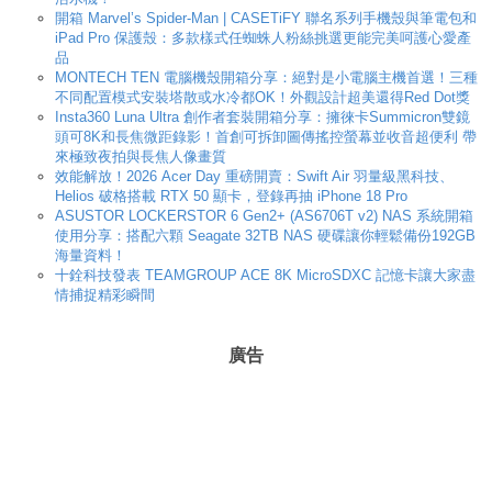
開箱 Marvel’s Spider-Man | CASETiFY 聯名系列手機殼與筆電包和
iPad Pro 保護殼：多款樣式任蜘蛛人粉絲挑選更能完美呵護心愛產
品
MONTECH TEN 電腦機殼開箱分享：絕對是小電腦主機首選！三種
不同配置模式安裝塔散或水冷都OK！外觀設計超美還得Red Dot獎
Insta360 Luna Ultra 創作者套裝開箱分享：擁徠卡Summicron雙鏡
頭可8K和長焦微距錄影！首創可拆卸圖傳搖控螢幕並收音超便利 帶
來極致夜拍與長焦人像畫質
效能解放！2026 Acer Day 重磅開賣：Swift Air 羽量級黑科技、
Helios 破格搭載 RTX 50 顯卡，登錄再抽 iPhone 18 Pro
ASUSTOR LOCKERSTOR 6 Gen2+ (AS6706T v2) NAS 系統開箱
使用分享：搭配六顆 Seagate 32TB NAS 硬碟讓你輕鬆備份192GB
海量資料！
十銓科技發表 TEAMGROUP ACE 8K MicroSDXC 記憶卡讓大家盡
情捕捉精彩瞬間
廣告