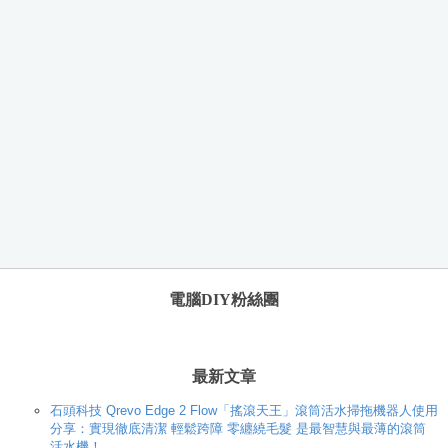
電腦DIY粉絲團
最新文章
石頭科技 Qrevo Edge 2 Flow「搖滾天王」滾筒活水掃拖機器人使用
分享：實現徹底清潔 輕鬆跨障 零纏繞毛髮 是最智慧與最薄的滾筒
活水機！