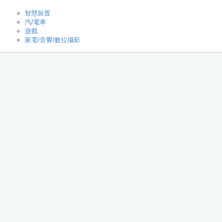
智慧裝置
汽/電車
遊戲
家電/音響/數位攝影