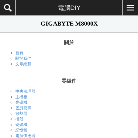
電腦DIY
GIGABYTE M8000X
關於
首頁
關於我們
文章總覽
零組件
中央處理器
主機板
光碟機
固態硬碟
散熱器
機殼
硬碟機
記憶體
電源供應器