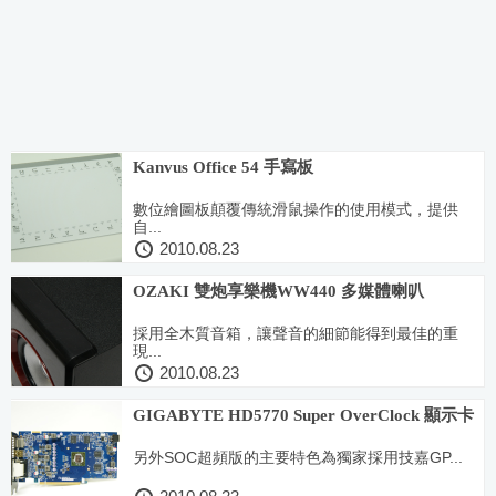
Kanvus Office 54 手寫板
數位繪圖板顛覆傳統滑鼠操作的使用模式，提供
自...
2010.08.23
OZAKI 雙炮享樂機WW440 多媒體喇叭
採用全木質音箱，讓聲音的細節能得到最佳的重
現...
2010.08.23
GIGABYTE HD5770 Super OverClock 顯示卡
另外SOC超頻版的主要特色為獨家採用技嘉GP...