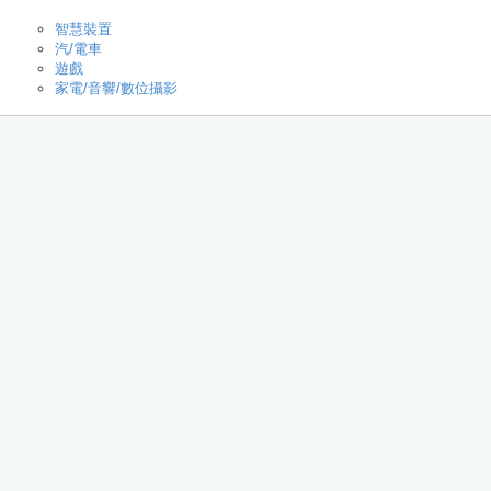
智慧裝置
汽/電車
遊戲
家電/音響/數位攝影