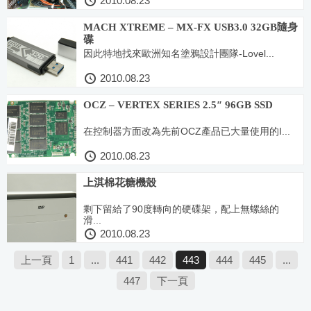
2010.08.23
MACH XTREME – MX-FX USB3.0 32GB隨身
碟
因此特地找來歐洲知名塗鴉設計團隊-Lovel...
2010.08.23
OCZ – VERTEX SERIES 2.5″ 96GB SSD
在控制器方面改為先前OCZ產品已大量使用的I...
2010.08.23
上淇棉花糖機殼
剩下留給了90度轉向的硬碟架，配上無螺絲的
滑...
2010.08.23
上一頁
1
...
441
442
443
444
445
...
447
下一頁