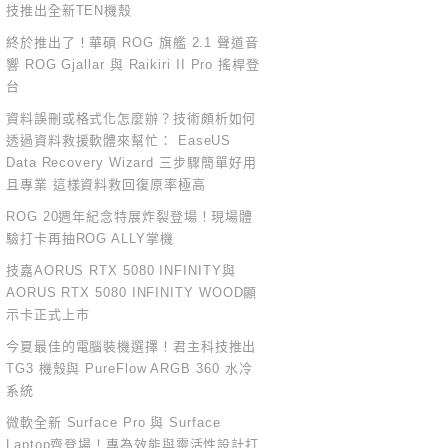
技推出全新TEN機殼
終於推出了！華碩 ROG 旗艦 2.1 聲道音
響 ROG Gjallar 與 Raikiri II Pro 搖桿登
台
資料誤刪或格式化怎麼辦？技術頗析如何
透過資料救援軟體來幫忙： EaseUS
Data Recovery Wizard 三步驟簡單好用
且專業 這樣資料救回復原率極高
ROG 20週年紀念特展炸裂登場！現場體
驗打卡再抽ROG ALLY掌機
技嘉AORUS RTX 5080 INFINITY與
AORUS RTX 5080 INFINITY WOOD顯
示卡正式上市
今夏最佳的電腦裝機選擇！君主科技推出
TG3 機殼與 PureFlow ARGB 360 水冷
系統
微軟全新 Surface Pro 與 Surface
Laptop齊登場！專為效能與靈活性設計打