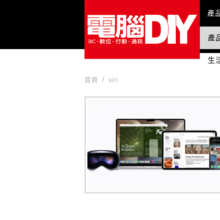
Mai
產
產
國
生
首頁
siri
siri