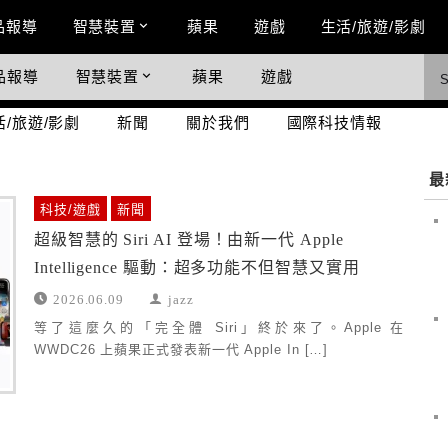
n Menu
品報導
智慧裝置
蘋果
遊戲
生活/旅遊/影劇
品報導
智慧裝置
蘋果
遊戲
際科技情報
活/旅遊/影劇
新聞
關於我們
國際科技情報
最
科技/遊戲
新聞
超級智慧的 Siri AI 登場！由新一代 Apple
Intelligence 驅動：超多功能不但智慧又實用
2026.06.09
jazz
等了這麼久的「完全體 Siri」終於來了。Apple 在
WWDC26 上蘋果正式發表新一代 Apple In […]