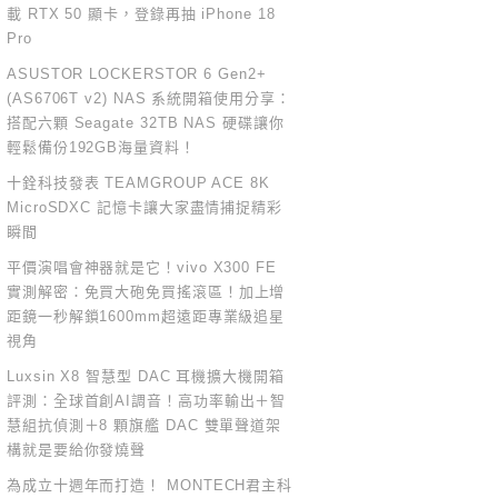
載 RTX 50 顯卡，登錄再抽 iPhone 18
Pro
ASUSTOR LOCKERSTOR 6 Gen2+
(AS6706T v2) NAS 系統開箱使用分享：
搭配六顆 Seagate 32TB NAS 硬碟讓你
輕鬆備份192GB海量資料！
十銓科技發表 TEAMGROUP ACE 8K
MicroSDXC 記憶卡讓大家盡情捕捉精彩
瞬間
平價演唱會神器就是它！vivo X300 FE
實測解密：免買大砲免買搖滾區！加上增
距鏡一秒解鎖1600mm超遠距專業級追星
視角
Luxsin X8 智慧型 DAC 耳機擴大機開箱
評測：全球首創AI調音！高功率輸出＋智
慧組抗偵測＋8 顆旗艦 DAC 雙單聲道架
構就是要給你發燒聲
為成立十週年而打造！ MONTECH君主科