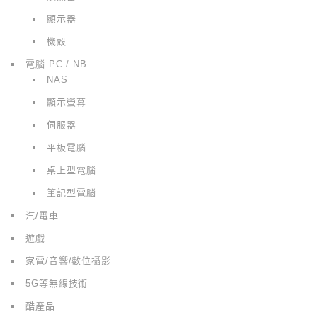
顯示器
機殼
電腦 PC / NB
NAS
顯示螢幕
伺服器
平板電腦
桌上型電腦
筆記型電腦
汽/電車
遊戲
家電/音響/數位攝影
5G等無線技術
酷產品