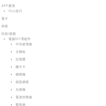
APP應用
IG小技巧
電子
財經
科技/遊戲
電腦DIY零組件
中央處理器
主機板
記憶體
顯示卡
硬碟機
固態硬碟
光碟機
電源供應器
散熱器