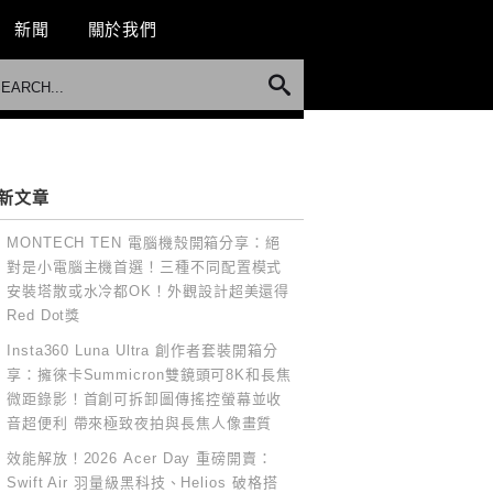
新聞
關於我們
新文章
MONTECH TEN 電腦機殼開箱分享：絕
對是小電腦主機首選！三種不同配置模式
安裝塔散或水冷都OK！外觀設計超美還得
Red Dot獎
Insta360 Luna Ultra 創作者套裝開箱分
享：擁徠卡Summicron雙鏡頭可8K和長焦
微距錄影！首創可拆卸圖傳搖控螢幕並收
音超便利 帶來極致夜拍與長焦人像畫質
效能解放！2026 Acer Day 重磅開賣：
Swift Air 羽量級黑科技、Helios 破格搭