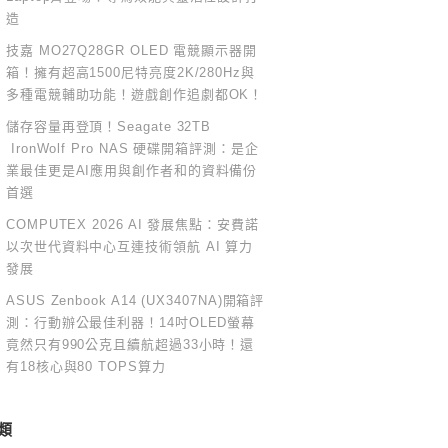
造
技嘉 MO27Q28GR OLED 電競顯示器開
箱！擁有超高1500尼特亮度2K/280Hz與
多種電競輔助功能！遊戲創作追劇都OK！
儲存容量再登頂！Seagate 32TB
IronWolf Pro NAS 硬碟開箱評測：是企
業最佳更是AI應用與創作者和的資料備份
首選
COMPUTEX 2026 AI 發展焦點：安費諾
以次世代資料中心互連技術領航 AI 算力
發展
ASUS Zenbook A14 (UX3407NA)開箱評
測：行動辦公最佳利器！14吋OLED螢幕
竟然只有990公克且續航超過33小時！還
有18核心與80 TOPS算力
類