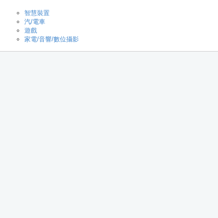
智慧裝置
汽/電車
遊戲
家電/音響/數位攝影