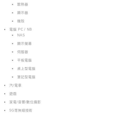
散熱器
顯示器
機殼
電腦 PC / NB
NAS
顯示螢幕
伺服器
平板電腦
桌上型電腦
筆記型電腦
汽/電車
遊戲
家電/音響/數位攝影
5G等無線技術