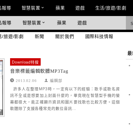
n Menu
品報導
智慧裝置
蘋果
遊戲
生活/旅遊/影劇
品報導
智慧裝置
蘋果
遊戲
際科技情報
活/旅遊/影劇
新聞
關於我們
國際科技情報
最
Download特搜
音樂標籤編輯軟體MP3Tag
2013.02.06
編輯部
許多人在整理MP3時，一定有以下的經驗：歌手或歌名資
訊不全或是想要加上封面什麼的，畢竟現在智慧型手機的螢
幕都很大，能正確顯示資訊和圖片要找歌也比較方便。這個
軟體除了支援各種常見的數位音訊...