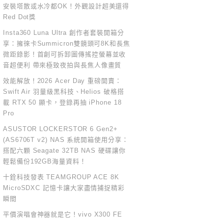
安裝塔散或水冷都OK！外觀設計超美還得
Red Dot獎
Insta360 Luna Ultra 創作者套裝開箱分
享：擁徠卡Summicron雙鏡頭可8K和長焦
微距錄影！首創可拆卸圖傳搖控螢幕並收
音超便利 帶來極致夜拍與長焦人像畫質
效能解放！2026 Acer Day 重磅開賣：
Swift Air 羽量級黑科技、Helios 破格搭
載 RTX 50 顯卡，登錄再抽 iPhone 18
Pro
ASUSTOR LOCKERSTOR 6 Gen2+
(AS6706T v2) NAS 系統開箱使用分享：
搭配六顆 Seagate 32TB NAS 硬碟讓你
輕鬆備份192GB海量資料！
十銓科技發表 TEAMGROUP ACE 8K
MicroSDXC 記憶卡讓大家盡情捕捉精彩
瞬間
平價演唱會神器就是它！vivo X300 FE