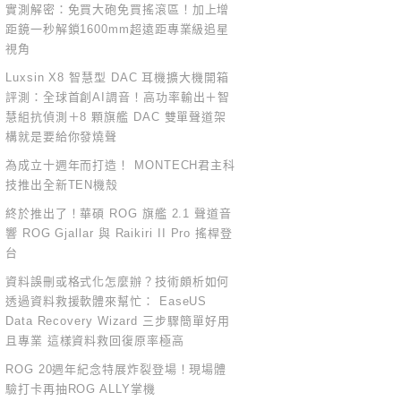
實測解密：免買大砲免買搖滾區！加上增
距鏡一秒解鎖1600mm超遠距專業級追星
視角
Luxsin X8 智慧型 DAC 耳機擴大機開箱
評測：全球首創AI調音！高功率輸出＋智
慧組抗偵測＋8 顆旗艦 DAC 雙單聲道架
構就是要給你發燒聲
為成立十週年而打造！ MONTECH君主科
技推出全新TEN機殼
終於推出了！華碩 ROG 旗艦 2.1 聲道音
響 ROG Gjallar 與 Raikiri II Pro 搖桿登
台
資料誤刪或格式化怎麼辦？技術頗析如何
透過資料救援軟體來幫忙： EaseUS
Data Recovery Wizard 三步驟簡單好用
且專業 這樣資料救回復原率極高
ROG 20週年紀念特展炸裂登場！現場體
驗打卡再抽ROG ALLY掌機