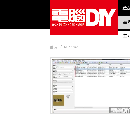
Mai
產
產
國
生
首頁
MP3tag
MP3tag