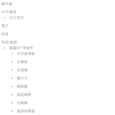
顯示器
APP應用
IG小技巧
電子
財經
科技/遊戲
電腦DIY零組件
中央處理器
主機板
記憶體
顯示卡
硬碟機
固態硬碟
光碟機
電源供應器