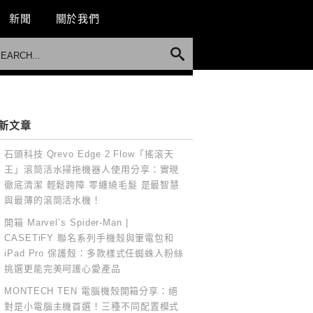
新聞
關於我們
新文章
石頭科技 Qrevo Edge 2 Flow「搖滾天
王」滾筒活水掃拖機器人使用分享：實現
徹底清潔 輕鬆跨障 零纏繞毛髮 是最智慧
與最薄的滾筒活水機！
開箱 Marvel’s Spider-Man |
CASETiFY 聯名系列手機殼與筆電包和
iPad Pro 保護殼：多款樣式任蜘蛛人粉絲
挑選更能完美呵護心愛產品
MONTECH TEN 電腦機殼開箱分享：絕
對是小電腦主機首選！三種不同配置模式