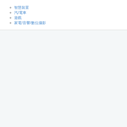
智慧裝置
汽/電車
遊戲
家電/音響/數位攝影