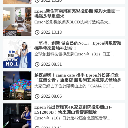
2022.10.20
Epson新住商兩用高亮彩投影機 精彩大畫面一
機滿足雙重需求
Epson投影機以獨家3LCD技術打造絕美大...
2022.10.13
「堅持、創新 做自己的No.1」 Epson與戴資穎
攜手帶來最強神助攻！
全球創新科技領導品牌Epson今（31）日正...
2022.08.31
越夜越嗨！cama café 攜手 Epson於松菸打造
「豆留文青」旗艦店 新形態五感沉浸式體驗是
特色
大家已經去了位於陽明山上的「CAMA COF...
2022.08.05
Epson 推出旗艦真4K家庭劇院投影機EH-
LS12000B！快來圓山音響展體驗
Epson今（16）日於第42屆台北國際音響...