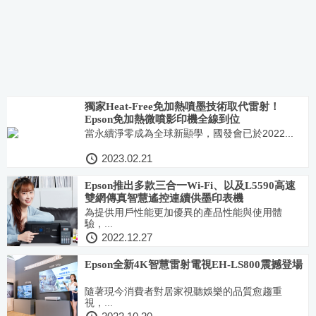
獨家Heat-Free免加熱噴墨技術取代雷射！
Epson免加熱微噴影印機全線到位
當永續淨零成為全球新顯學，國發會已於2022...
2023.02.21
Epson推出多款三合一Wi-Fi、以及L5590高速
雙網傳真智慧遙控連續供墨印表機
為提供用戶性能更加優異的產品性能與使用體
驗，...
2022.12.27
Epson全新4K智慧雷射電視EH-LS800震撼登場
隨著現今消費者對居家視聽娛樂的品質愈趨重
視，...