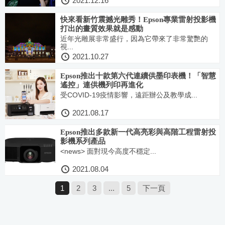
2021.12.16
快來看新竹震撼光雕秀！Epson專業雷射投影機
打出的畫質效果就是感動
近年光雕展非常盛行，因為它帶來了非常驚艷的
視...
2021.10.27
Epson推出十款第六代連續供墨印表機！「智慧
遙控」連供機列印再進化
受COVID-19疫情影響，遠距辦公及教學成...
2021.08.17
Epson推出多款新一代高亮彩與高階工程雷射投
影機系列產品
<news> 面對現今高度不穩定...
2021.08.04
1
2
3
...
5
下一頁