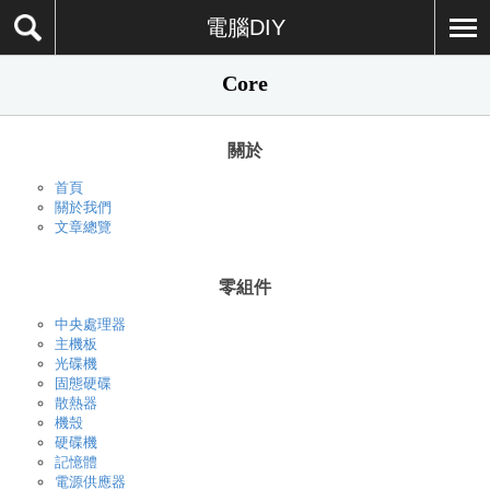
電腦DIY
Core
關於
首頁
關於我們
文章總覽
零組件
中央處理器
主機板
光碟機
固態硬碟
散熱器
機殼
硬碟機
記憶體
電源供應器