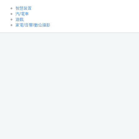
智慧裝置
汽/電車
遊戲
家電/音響/數位攝影