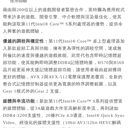
使用體驗
藉由與200位以上的遊戲開發者緊密合作，英特爾為應用程式
帶來許多的遊戲、開發引擎、中介軟體與渲染最佳化，使其
能夠汲取第11代Intel® Core™ S系列處理器的優勢，提供令
人興奮的遊戲體驗 。
優越的調校與穩定性：
第11代Intel® Core™ 桌上型處理器加
入新款超頻工具與功能，擁有更為彈性的調校空間，達成無
與倫比的速度與優越的遊戲效能。此世代包含即時記憶體超
頻功能，使其能夠即時調整DDR4記憶體時脈，H570與B560
晶片組更延伸支援記憶體超頻功能，讓使用者藉由超頻獲得
更好的體驗，AVX 2與AVX-512電壓保護壓差覆寫，全新的
整合式記憶體控制器提供更為寬廣的時序調整範圍，以及
Gear 1模式外的Gear 2 支援。
媒體與串流功能：
新款第11代Intel® Core™ S系列提供豐富
的媒體體驗，從3A級遊戲大作至高解析度串流，再到諸如
DDR4-3200支援性、20條PCIe 4.0通道、Intel® Quick Sync
Video、經強化的媒體支援性（10bit AV1/12bit HEVC解碼