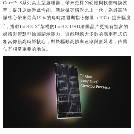
Core™ S系列桌上型處理器，帶來更棒的硬體與軟體轉換效
率，提升原始遊戲性能。新款微架構對比上一代，為最高時
脈核心帶來最高19％的每時鐘週期指令數量（IPC）提升幅度
2
e
，搭載Intel® X
架構的Intel® UHD繪圖晶片更擁有豐富的
媒體與智慧型繪圖顯示能力。遊戲與絕大多數的應用程式仍
相當仰賴高時脈核心，對於驅動高幀率速率與低延遲，依舊
佔有相當重要的地位。