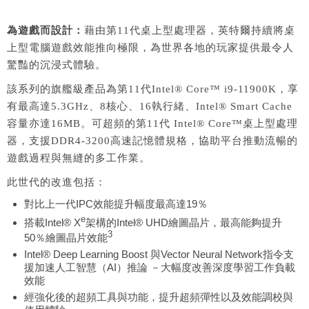
為遊戲而設計：
藉由第11代桌上型處理器，英特爾持續將桌
上型電腦遊戲效能推向極限，為世界各地的玩家提供最令人
驚豔的沉浸式體驗。
該系列的旗艦級產品為第11代Intel® Core™ i9-11900K，享
有最高達5.3GHz、8核心、16執行緒、Intel® Smart Cache
容量亦達16MB。可超頻的第11代 Intel® Core™桌上型處理
器，支援DDR4-3200高速記憶體規格，協助平台推動流暢的
遊戲過程與無縫的多工作業。
此世代的改進包括：
對比上一代IPC效能提升幅度最高達19％
e
搭載Intel® X
架構的Intel® UHD繪圖晶片，最高能夠提升
3
50％繪圖晶片效能
Intel® Deep Learning Boost 與Vector Neural Network指令支
援加速人工智慧（AI）推論 －大幅度改善深度學習工作負載
效能
經強化後的超頻工具與功能，提升超頻彈性以及效能調校與