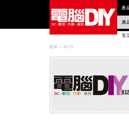
Mai
產
產
國
生
首頁
BIOS
BIOS