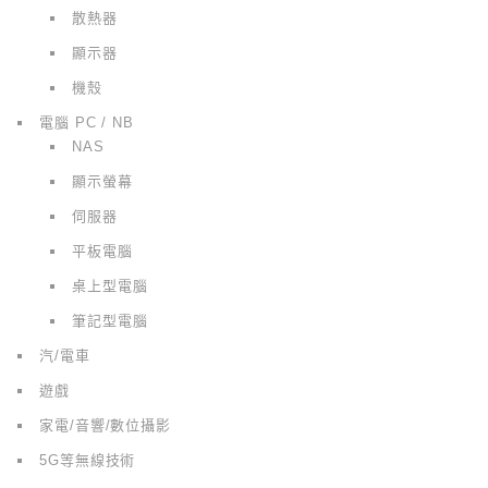
散熱器
顯示器
機殼
電腦 PC / NB
NAS
顯示螢幕
伺服器
平板電腦
桌上型電腦
筆記型電腦
汽/電車
遊戲
家電/音響/數位攝影
5G等無線技術