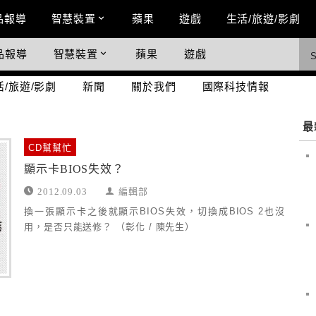
n Menu
品報導
智慧裝置
蘋果
遊戲
生活/旅遊/影劇
品報導
智慧裝置
蘋果
遊戲
際科技情報
活/旅遊/影劇
新聞
關於我們
國際科技情報
最
CD幫幫忙
顯示卡BIOS失效？
2012.09.03
編輯部
換一張顯示卡之後就顯示BIOS失效，切換成BIOS 2也沒
用，是否只能送修？ （彰化 / 陳先生）