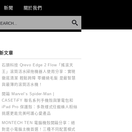
新聞
關於我們
新文章
石頭科技 Qrevo Edge 2 Flow「搖滾天
王」滾筒活水掃拖機器人使用分享：實現
徹底清潔 輕鬆跨障 零纏繞毛髮 是最智慧
與最薄的滾筒活水機！
開箱 Marvel’s Spider-Man |
CASETiFY 聯名系列手機殼與筆電包和
iPad Pro 保護殼：多款樣式任蜘蛛人粉絲
挑選更能完美呵護心愛產品
MONTECH TEN 電腦機殼開箱分享：絕
對是小電腦主機首選！三種不同配置模式