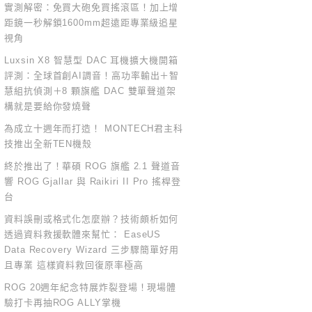
實測解密：免買大砲免買搖滾區！加上增
距鏡一秒解鎖1600mm超遠距專業級追星
視角
Luxsin X8 智慧型 DAC 耳機擴大機開箱
評測：全球首創AI調音！高功率輸出＋智
慧組抗偵測＋8 顆旗艦 DAC 雙單聲道架
構就是要給你發燒聲
為成立十週年而打造！ MONTECH君主科
技推出全新TEN機殼
終於推出了！華碩 ROG 旗艦 2.1 聲道音
響 ROG Gjallar 與 Raikiri II Pro 搖桿登
台
資料誤刪或格式化怎麼辦？技術頗析如何
透過資料救援軟體來幫忙： EaseUS
Data Recovery Wizard 三步驟簡單好用
且專業 這樣資料救回復原率極高
ROG 20週年紀念特展炸裂登場！現場體
驗打卡再抽ROG ALLY掌機