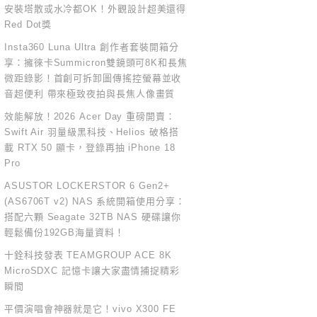
安裝塔散或水冷都OK！外觀設計超美還得
Red Dot獎
Insta360 Luna Ultra 創作者套裝開箱分
享：擁徠卡Summicron雙鏡頭可8K和長焦
微距錄影！首創可拆卸圖傳搖控螢幕並收
音超便利 帶來極致夜拍與長焦人像畫質
效能解放！2026 Acer Day 重磅開賣：
Swift Air 羽量級黑科技、Helios 破格搭
載 RTX 50 顯卡，登錄再抽 iPhone 18
Pro
ASUSTOR LOCKERSTOR 6 Gen2+
(AS6706T v2) NAS 系統開箱使用分享：
搭配六顆 Seagate 32TB NAS 硬碟讓你
輕鬆備份192GB海量資料！
十銓科技發表 TEAMGROUP ACE 8K
MicroSDXC 記憶卡讓大家盡情捕捉精彩
瞬間
平價演唱會神器就是它！vivo X300 FE