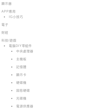
顯示器
APP應用
IG小技巧
電子
財經
科技/遊戲
電腦DIY零組件
中央處理器
主機板
記憶體
顯示卡
硬碟機
固態硬碟
光碟機
電源供應器