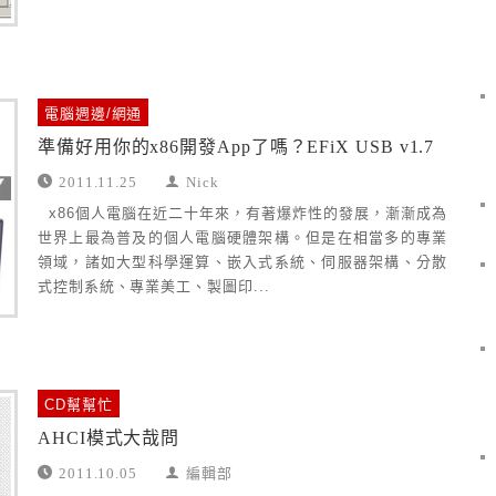
電腦週邊/網通
準備好用你的x86開發App了嗎？EFiX USB v1.7
2011.11.25
Nick
x86個人電腦在近二十年來，有著爆炸性的發展，漸漸成為
世界上最為普及的個人電腦硬體架構。但是在相當多的專業
領域，諸如大型科學運算、嵌入式系統、伺服器架構、分散
式控制系統、專業美工、製圖印...
CD幫幫忙
AHCI模式大哉問
2011.10.05
編輯部