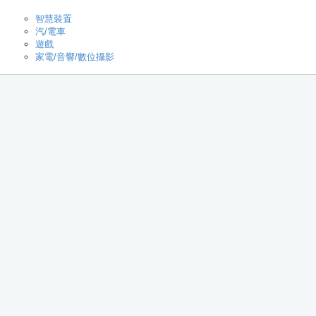
智慧裝置
汽/電車
遊戲
家電/音響/數位攝影