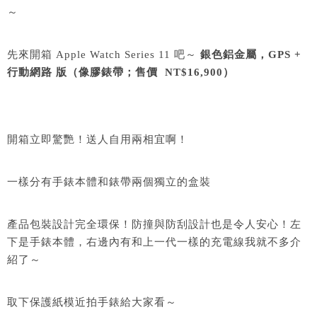
～
先來開箱 Apple Watch Series 11 吧～
銀色鋁金屬，GPS +
行動網路 版（像膠錶帶；售價 NT$16,900）
開箱立即驚艷！送人自用兩相宜啊！
一樣分有手錶本體和錶帶兩個獨立的盒裝
產品包裝設計完全環保！防撞與防刮設計也是令人安心！左
下是手錶本體，右邊內有和上一代一樣的充電線我就不多介
紹了～
取下保護紙模近拍手錶給大家看～