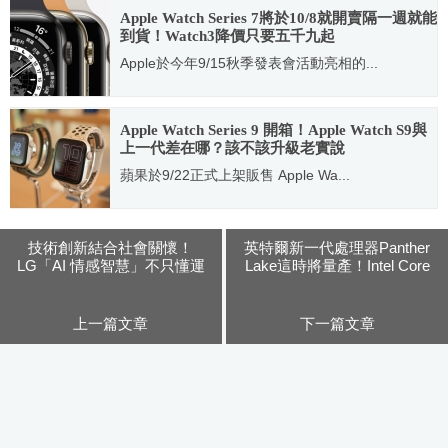
Apple Watch Series 7將於10/8就開賣隔一週就能
到貨！Watch3降價只要五千九起
Apple於今年9/15秋季發表會活動亮相的...
2021.10.04
Apple Watch Series 9 開箱！Apple Watch S9與
上一代差在哪？該不該升級老實說
蘋果於9/22正式上架販售 Apple Wa...
2023.09.28
技術創新結合社會關懷！
英特爾新一代處理器Panther
LG「AI 情感智慧」不只懂運
Lake這時將量產！Intel Core
算也懂你
Ultra（系列3）為首款採18A製
程打造的AI PC平台
上一篇文章
下一篇文章