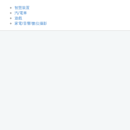
智慧裝置
汽/電車
遊戲
家電/音響/數位攝影