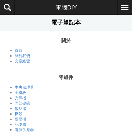
電腦DIY
電子筆記本
關於
首頁
關於我們
文章總覽
零組件
中央處理器
主機板
光碟機
固態硬碟
散熱器
機殼
硬碟機
記憶體
電源供應器