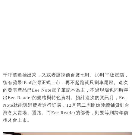
千呼萬喚始出來，又或者該說前台廠七吋、10吋平版電腦，
後有蘋果iPad台灣正式上市，再不起跑就只剩車尾燈。這次
的發表產品已Eee Note電子筆記本為主，不過現場也同時釋
出Eee Reader的規格與特色資料。預計這次的資訊月，Eee
Note就能讓消費者進行訂購，12月第二周開始陸續鋪貨到台
灣各大賣場、通路。而Eee Reader的部份，則要等到跨年前
後才會上市。