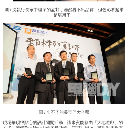
圖
/ 沈執行長家中樓頂的盆栽，雖然看不出品質，但色彩看起來
是堪用了。
圖
/ 少不了的長官們大合照
現場華碩很貼心的設計闖關活動，讓來賓能藉由「大地遊戲」的
方式，瞭解
Eee Note中的各種功能。筆記功能上，可以利用現有