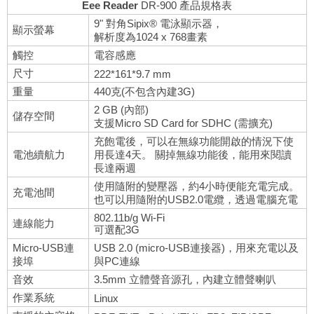
Eee Reader
DR-900 產品規格表
9" 對角Sipix® 電泳顯示器，
顯示螢幕
解析度為1024 x 768畫素
觸控
電容感應
尺寸
222*161*9.7 mm
重量
440克(不包含內建3G)
2 GB (內部)
儲存空間
支援Micro SD Card for SDHC (需擴充)
充飽電後，可以在無線功能開啟的情況下使
電池續航力
用長達4天。 關掉無線功能後，能用來閱讀
長達兩週
使用隨附的變壓器，約4小時便能充電完成。
充電池間
也可以用隨附的USB2.0電纜，透過電腦充電
802.11b/g Wi-Fi
連線能力
可選配3G
Micro-USB連
USB 2.0 (micro-USB連接器)，用來充電以及
接埠
與PC連線
音效
3.5mm 立體聲音源孔，內建立體聲喇叭
作業系統
Linux