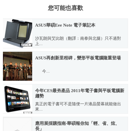
您可能也喜歡
ASUS華碩Eee Note 電子筆記本
沙瓦朗與艾比朗（翻譯：南拳與北腿）只不過對
上...
2011.02.15
ASUS再創新里程碑，變形平板電腦隆重登場
今...
2011.03.26
今年CES最夯產品 2011年電子書與平板電腦新
趨勢
真正的電子書可不是隨便一片液晶螢幕就能做出
來...
2011.03.15
應用展採購指南‧華碩報你知「輕、省、炫、
長」