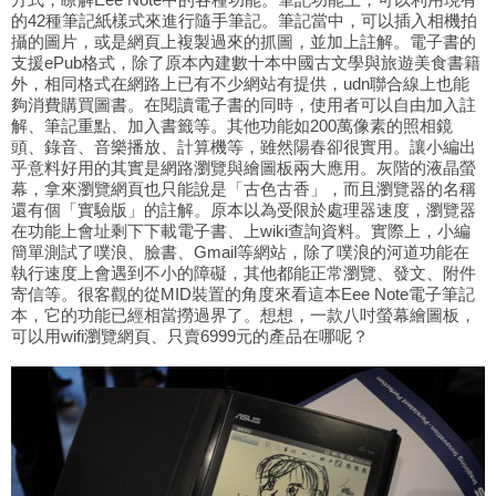
的42種筆記紙樣式來進行隨手筆記。筆記當中，可以插入相機拍
攝的圖片，或是網頁上複製過來的抓圖，並加上註解。電子書的
支援ePub格式，除了原本內建數十本中國古文學與旅遊美食書籍
外，相同格式在網路上已有不少網站有提供，udn聯合線上也能
夠消費購買圖書。在閱讀電子書的同時，使用者可以自由加入註
解、筆記重點、加入書籤等。其他功能如200萬像素的照相鏡
頭、錄音、音樂播放、計算機等，雖然陽春卻很實用。讓小編出
乎意料好用的其實是網路瀏覽與繪圖板兩大應用。灰階的液晶螢
幕，拿來瀏覽網頁也只能說是「古色古香」，而且瀏覽器的名稱
還有個「實驗版」的註解。原本以為受限於處理器速度，瀏覽器
在功能上會址剩下下載電子書、上wiki查詢資料。實際上，小編
簡單測試了噗浪、臉書、Gmail等網站，除了噗浪的河道功能在
執行速度上會遇到不小的障礙，其他都能正常瀏覽、發文、附件
寄信等。很客觀的從MID裝置的角度來看這本Eee Note電子筆記
本，它的功能已經相當撈過界了。想想，一款八吋螢幕繪圖板，
可以用wifi瀏覽網頁、只賣6999元的產品在哪呢？