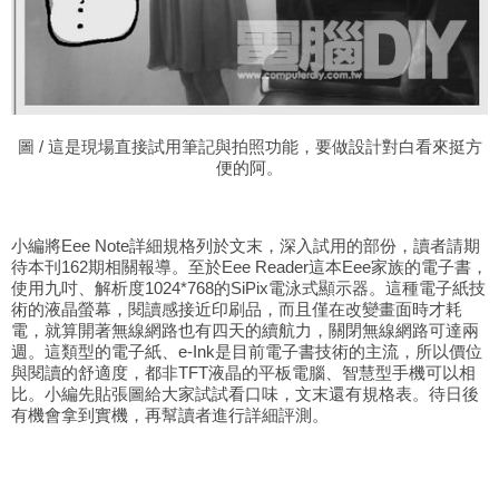
圖
/ 這是現場直接試用筆記與拍照功能，要做設計對白看來挺方
便的阿。
小編將
Eee Note詳細規格列於文末，深入試用的部份，讀者請期
待本刊162期相關報導。至於Eee Reader這本Eee家族的電子書，
使用九吋、解析度1024*768的SiPix電泳式顯示器。這種電子紙技
術的液晶螢幕，閱讀感接近印刷品，而且僅在改變畫面時才耗
電，就算開著無線網路也有四天的續航力，關閉無線網路可達兩
週。這類型的電子紙、e-Ink是目前電子書技術的主流，所以價位
與閱讀的舒適度，都非TFT液晶的平板電腦、智慧型手機可以相
比。小編先貼張圖給大家試試看口味，文末還有規格表。待日後
有機會拿到實機，再幫讀者進行詳細評測。