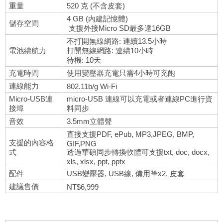
重量
520 克 (不含皮套)
4 GB (內建記憶體)
儲存空間
支援外接Micro SD最多達16GB
不打開無線網路: 連續13.5小時
電池續航力
打開無線網路: 連續10小時
待機: 10天
充電時間
使用變壓器充電只需4小時可充飽
連線能力
802.11b/g Wi-Fi
Micro-USB連
micro-USB 連線可以充電或者連線PC進行資
接埠
料同步
音效
3.5mm立體聲
直接支援PDF, ePub, MP3,JPEG, BMP,
支援的內容格
GIF,PNG
式
透過華碩同步轉換軟體可支援txt, doc, docx,
xls, xlsx, ppt, pptx
配件
USB變壓器, USB線, 備用筆x2, 皮套
建議售價
NT$6,999