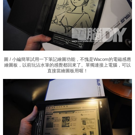
圖
/ 小編簡單試用一下筆記繪圖功能，不愧是Wacom的電磁感應
繪圖板，以前玩沾水筆的感覺都回來了。單獨連接上電腦，可以
直接當繪圖板用喔！