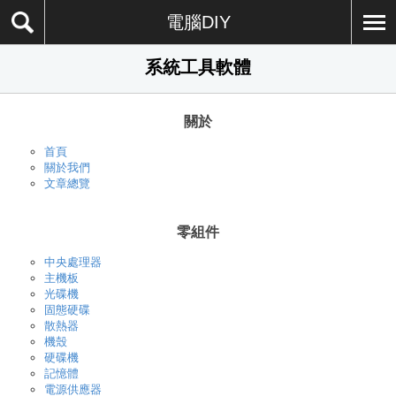
電腦DIY
系統工具軟體
關於
首頁
關於我們
文章總覽
零組件
中央處理器
主機板
光碟機
固態硬碟
散熱器
機殼
硬碟機
記憶體
電源供應器