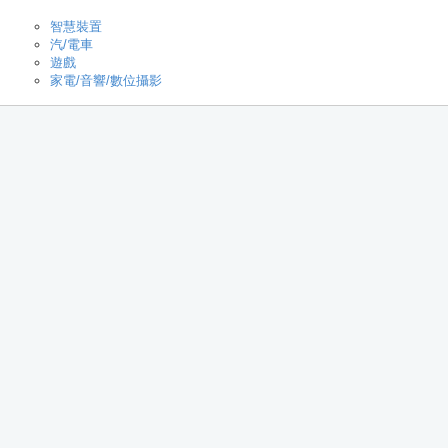
智慧裝置
汽/電車
遊戲
家電/音響/數位攝影