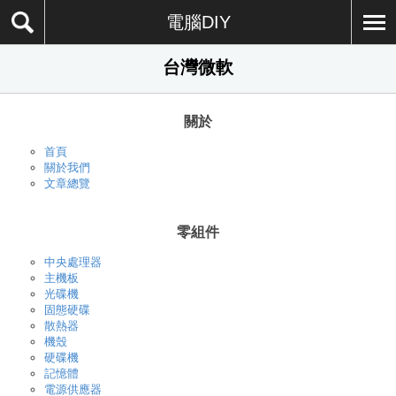
電腦DIY
台灣微軟
關於
首頁
關於我們
文章總覽
零組件
中央處理器
主機板
光碟機
固態硬碟
散熱器
機殼
硬碟機
記憶體
電源供應器