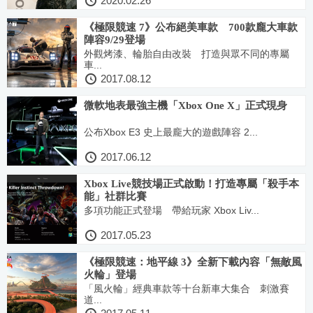
2020.02.26
《極限競速 7》公布絕美車款 700款龐大車款
陣容9/29登場
外觀烤漆、輪胎自由改裝 打造與眾不同的專屬
車...
2017.08.12
微軟地表最強主機「Xbox One X」正式現身
公布Xbox E3 史上最龐大的遊戲陣容 2...
2017.06.12
Xbox Live競技場正式啟動！打造專屬「殺手本
能」社群比賽
多項功能正式登場 帶給玩家 Xbox Liv...
2017.05.23
《極限競速：地平線 3》全新下載內容「無敵風
火輪」登場
「風火輪」經典車款等十台新車大集合 刺激賽
道...