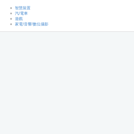
智慧裝置
汽/電車
遊戲
家電/音響/數位攝影