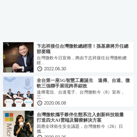
卞志祥接任台灣微軟總經理！孫基康將升任總
部要職
台灣微軟今日宣佈，將由卞志祥接任台灣微軟總
經...
2022.06.30
全台第一座5G智慧工廠誕生 遠傳、台達、微
軟三強聯手展現跨界綜效
遠傳電信、台達電子、台灣微軟今（8）宣布，
三...
2020.06.08
台灣微軟攜手夥伴生態系注入創新科技能量
打造四大AI雲端及醫療解決方案
因應全球衛生安全議題，台灣微軟今（26）日
攜...