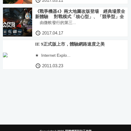
2017.05.11
《戰爭機器4》兩大地圖改版登場 經典場景全
新體驗 對戰模式「核心型」、「競爭型」全
面優化 武器平衡大躍進
由微軟發行的第三...
2017.04.17
IE 9正式版上市，體驗網路速度之美
★ Internet Explo...
2011.03.23