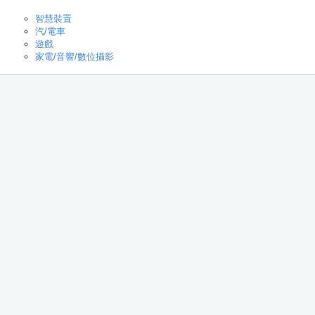
智慧裝置
汽/電車
遊戲
家電/音響/數位攝影