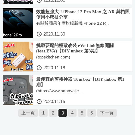
2020.12.01
效能超強大！iPhone 12 Pro Max 之 AR 與拍照
使用小密技分享
有關於蘋果年度旗艦新機iPhone 12 P...
2020.11.30
挑戰耍廢的極致改裝 eWeLink無線開關
(feat.EVA)【DIY unbox 第3期】
(topskitchen.com)
2020.11.18
最便宜的剪接神器 Tourbox【DIY unbox 第1
期】
(https://www.napavalle...
2020.11.15
上一頁
1
2
3
4
5
6
下一頁