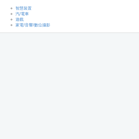
智慧裝置
汽/電車
遊戲
家電/音響/數位攝影