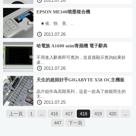
2011.07.26
EPSON ME340噴墨複合機
■ 省、快、美、...
2011.07.26
哈電族 A1600 mini青蘋機 電子辭典
不用進入辭典即可查詢，並直接顯示查詢結果於
桌...
2011.07.26
天生的超頻好手GIGABYTE X58 OC主機板
晶片組作為高階系列，這是一款為了效能而生的
主...
2011.07.25
上一頁
1
...
416
417
418
419
420
...
447
下一頁