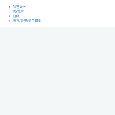
智慧裝置
汽/電車
遊戲
家電/音響/數位攝影