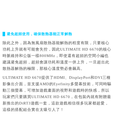
█ 避免超頻使用，確保散熱器能正常解熱
除此之外，因為無風扇散熱器能解熱的程度有限，只要核心
功耗上升就有可能會失控，因此ULTIMATE HD 6670的核心
時脈維持和公版一樣800MHz，即使還有超頻的空間小編也
建議避免超頻，超頻會讓功耗和溫度一併上升，一旦超出此
散熱器解熱的極限，那核心溫度勢必會飆高。
ULTIMATE HD 6670提供了HDMI、DisplayPort和DVI三種
影像出介面，並支援AMD的Eyefinity多螢幕技術，可同時驅
動三個螢幕，可增加遊戲畫面的視野和遊戲時的快感，所以
玩家們只要購買ULTIMATE HD 6670，在包裝內就有附贈最
新推出的DiRT3遊戲一套，這款遊戲相信很多玩家都超愛，
這樣的搭配組合實在太吸引人了！