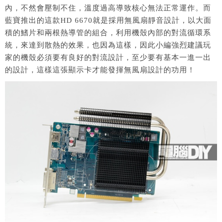
內，不然會壓制不住，溫度過高導致核心無法正常運作。而
藍寶推出的這款HD 6670就是採用無風扇靜音設計，以大面
積的鰭片和兩根熱導管的組合，利用機殼內部的對流循環系
統，來達到散熱的效果，也因為這樣，因此小編強烈建議玩
家的機殼必須要有良好的對流設計，至少要有基本一進一出
的設計，這樣這張顯示卡才能發揮無風扇設計的功用！