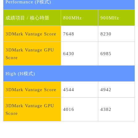
Performance (P模式)
成績項目 / 核心時脈
800MHz
900MHz
3DMark Vantage Score
7648
8230
3DMark Vantage GPU
6430
6985
Score
High (H模式)
3DMark Vantage Score
4544
4942
3DMark Vantage GPU
4016
4382
Score