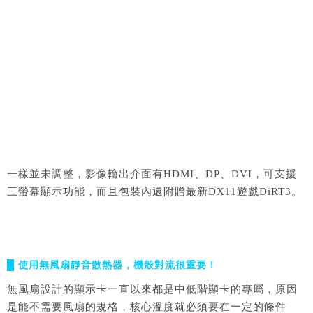
一樣並未調整，影像輸出介面有HDMI、DP、DVI，可支援
三螢幕顯示功能，而且包裝內還附贈最新DX11遊戲DiRT3。
█ 使用無風扇靜音散熱器，機殼對流很重要！
無風扇設計的顯示卡一直以來都是中低階顯卡的專屬，原因
是能不需要風扇的規格，核心溫度就必須要在一定的條件