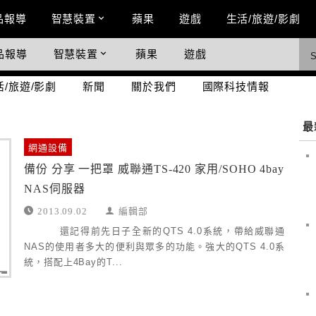
n Menu
品報導
智慧裝置
蘋果
遊戲
生活/旅遊/影劇
品報導
智慧裝置
蘋果
遊戲
際科技情報
活/旅遊/影劇
新聞
關於我們
國際科技情報
最
網通設備
備份 分享 一把罩 威聯通TS-420 家用/SOHO 4bay
NAS伺服器
2013.09.02
編輯部
還記得前先日子全新的QTS 4.0系統，帶給威聯通
NAS的使用者多大的便利與眾多的功能。強大的QTS 4.0系
統，搭配上4Bay的T...