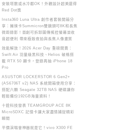
安裝塔散或水冷都OK！外觀設計超美還得
Red Dot獎
Insta360 Luna Ultra 創作者套裝開箱分
享：擁徠卡Summicron雙鏡頭可8K和長焦
微距錄影！首創可拆卸圖傳搖控螢幕並收
音超便利 帶來極致夜拍與長焦人像畫質
效能解放！2026 Acer Day 重磅開賣：
Swift Air 羽量級黑科技、Helios 破格搭
載 RTX 50 顯卡，登錄再抽 iPhone 18
Pro
ASUSTOR LOCKERSTOR 6 Gen2+
(AS6706T v2) NAS 系統開箱使用分享：
搭配六顆 Seagate 32TB NAS 硬碟讓你
輕鬆備份192GB海量資料！
十銓科技發表 TEAMGROUP ACE 8K
MicroSDXC 記憶卡讓大家盡情捕捉精彩
瞬間
平價演唱會神器就是它！vivo X300 FE