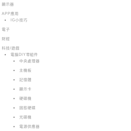
顯示器
APP應用
IG小技巧
電子
財經
科技/遊戲
電腦DIY零組件
中央處理器
主機板
記憶體
顯示卡
硬碟機
固態硬碟
光碟機
電源供應器