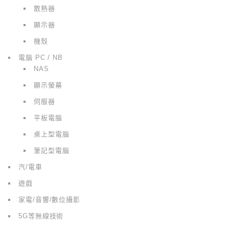
散熱器
顯示器
機殼
電腦 PC / NB
NAS
顯示螢幕
伺服器
平板電腦
桌上型電腦
筆記型電腦
汽/電車
遊戲
家電/音響/數位攝影
5G等無線技術