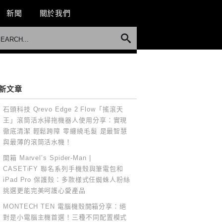
新聞
關於我們
新文章
石頭科技 Qrevo Edge 2 Flow「搖滾天
王」滾筒活水掃拖機器人使用分享：實現
徹底清潔 輕鬆跨障 零纏繞毛髮 是最智慧
與最薄的滾筒活水機！
開箱 Marvel’s Spider-Man |
CASETiFY 聯名系列手機殼與筆電包和
iPad Pro 保護殼：多款樣式任蜘蛛人粉絲
挑選更能完美呵護心愛產品
MONTECH TEN 電腦機殼開箱分享：絕
對是小電腦主機首選！三種不同配置模式