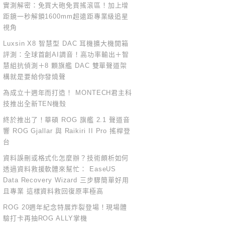
實測解密：免買大砲免買搖滾區！加上增
距鏡一秒解鎖1600mm超遠距專業級追星
視角
Luxsin X8 智慧型 DAC 耳機擴大機開箱
評測：全球首創AI調音！高功率輸出＋智
慧組抗偵測＋8 顆旗艦 DAC 雙單聲道架
構就是要給你發燒聲
為成立十週年而打造！ MONTECH君主科
技推出全新TEN機殼
終於推出了！華碩 ROG 旗艦 2.1 聲道音
響 ROG Gjallar 與 Raikiri II Pro 搖桿登
台
資料誤刪或格式化怎麼辦？技術頗析如何
透過資料救援軟體來幫忙： EaseUS
Data Recovery Wizard 三步驟簡單好用
且專業 這樣資料救回復原率極高
ROG 20週年紀念特展炸裂登場！現場體
驗打卡再抽ROG ALLY掌機