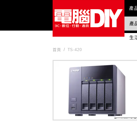
Mai
產
產
國
生
首頁
TS-420
TS-420