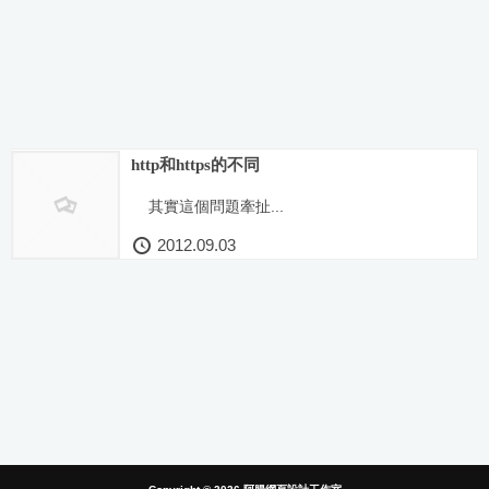
http和https的不同
其實這個問題牽扯...
2012.09.03