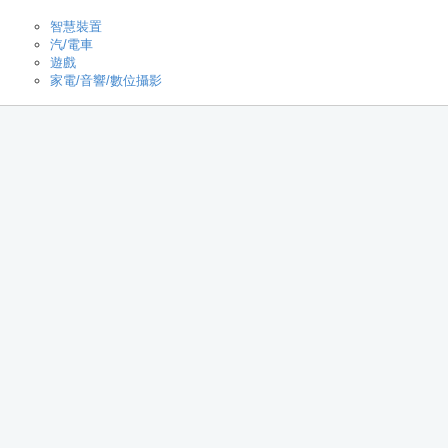
智慧裝置
汽/電車
遊戲
家電/音響/數位攝影