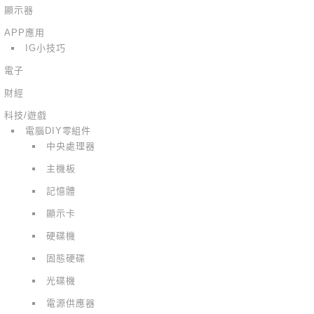
顯示器
APP應用
IG小技巧
電子
財經
科技/遊戲
電腦DIY零組件
中央處理器
主機板
記憶體
顯示卡
硬碟機
固態硬碟
光碟機
電源供應器