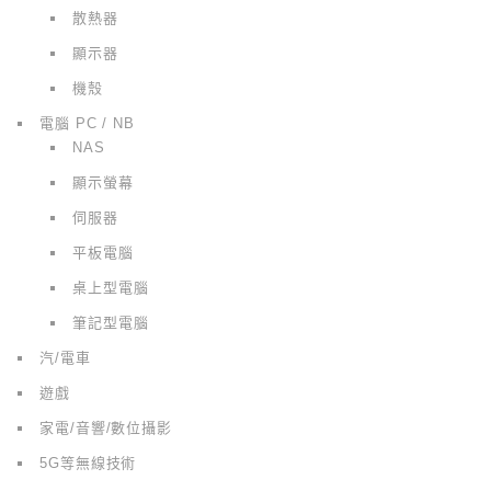
散熱器
顯示器
機殼
電腦 PC / NB
NAS
顯示螢幕
伺服器
平板電腦
桌上型電腦
筆記型電腦
汽/電車
遊戲
家電/音響/數位攝影
5G等無線技術