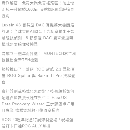
實測解密：免買大砲免買搖滾區！加上增
距鏡一秒解鎖1600mm超遠距專業級追星
視角
Luxsin X8 智慧型 DAC 耳機擴大機開箱
評測：全球首創AI調音！高功率輸出＋智
慧組抗偵測＋8 顆旗艦 DAC 雙單聲道架
構就是要給你發燒聲
為成立十週年而打造！ MONTECH君主科
技推出全新TEN機殼
終於推出了！華碩 ROG 旗艦 2.1 聲道音
響 ROG Gjallar 與 Raikiri II Pro 搖桿登
台
資料誤刪或格式化怎麼辦？技術頗析如何
透過資料救援軟體來幫忙： EaseUS
Data Recovery Wizard 三步驟簡單好用
且專業 這樣資料救回復原率極高
ROG 20週年紀念特展炸裂登場！現場體
驗打卡再抽ROG ALLY掌機