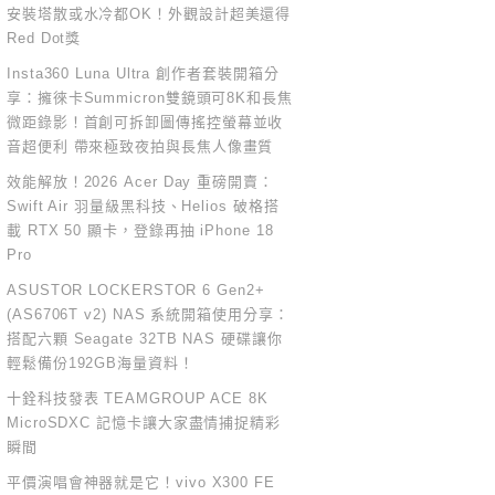
安裝塔散或水冷都OK！外觀設計超美還得
Red Dot獎
Insta360 Luna Ultra 創作者套裝開箱分
享：擁徠卡Summicron雙鏡頭可8K和長焦
微距錄影！首創可拆卸圖傳搖控螢幕並收
音超便利 帶來極致夜拍與長焦人像畫質
效能解放！2026 Acer Day 重磅開賣：
Swift Air 羽量級黑科技、Helios 破格搭
載 RTX 50 顯卡，登錄再抽 iPhone 18
Pro
ASUSTOR LOCKERSTOR 6 Gen2+
(AS6706T v2) NAS 系統開箱使用分享：
搭配六顆 Seagate 32TB NAS 硬碟讓你
輕鬆備份192GB海量資料！
十銓科技發表 TEAMGROUP ACE 8K
MicroSDXC 記憶卡讓大家盡情捕捉精彩
瞬間
平價演唱會神器就是它！vivo X300 FE