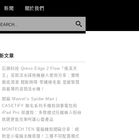
新聞
關於我們
新文章
石頭科技 Qrevo Edge 2 Flow「搖滾天
王」滾筒活水掃拖機器人使用分享：實現
徹底清潔 輕鬆跨障 零纏繞毛髮 是最智慧
與最薄的滾筒活水機！
開箱 Marvel’s Spider-Man |
CASETiFY 聯名系列手機殼與筆電包和
iPad Pro 保護殼：多款樣式任蜘蛛人粉絲
挑選更能完美呵護心愛產品
MONTECH TEN 電腦機殼開箱分享：絕
對是小電腦主機首選！三種不同配置模式