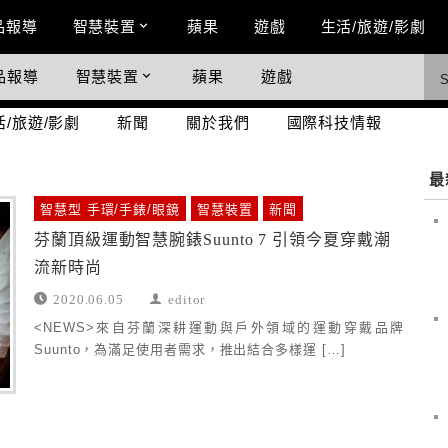
n Menu
品報導
智慧裝置
蘋果
遊戲
生活/旅遊/影劇
品報導
智慧裝置
蘋果
遊戲
際科技情報
活/旅遊/影劇
新聞
關於我們
國際科技情報
最
智慧型 手環/手錶/眼鏡
智慧裝置
新聞
芬蘭頂級運動智慧腕錶Suunto 7 引領今夏穿戴潮
流新時尚
2020.06.05
editor
<NEWS>來自芬蘭深耕運動與戶外領域的運動穿戴品牌
Suunto，為滿足使用者需求，推出結合多樣運 […]