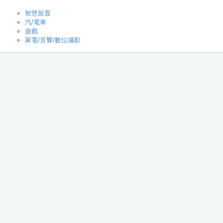
智慧裝置
汽/電車
遊戲
家電/音響/數位攝影