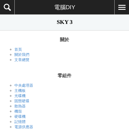
電腦DIY
SKY 3
關於
首頁
關於我們
文章總覽
零組件
中央處理器
主機板
光碟機
固態硬碟
散熱器
機殼
硬碟機
記憶體
電源供應器