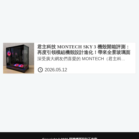
君主科技 MONTECH SKY 3 機殼開箱評測：
再度引領模組機殼設計進化！帶來全景玻璃面
板還有可更換式底艙結構與頂尖燈效系統
深受廣大網友們喜愛的 MONTECH（君主科...
2026.05.12