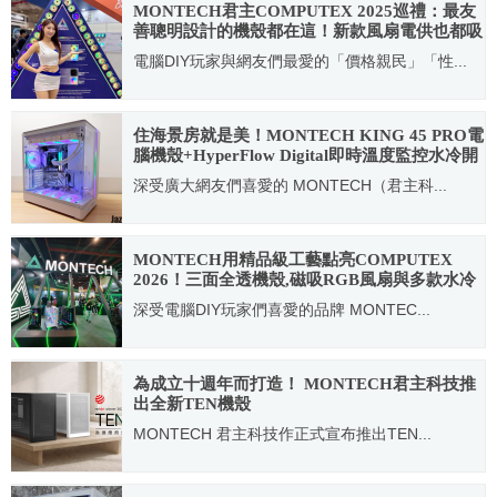
MONTECH君主COMPUTEX 2025巡禮：最友
善聰明設計的機殼都在這！新款風扇電供也都吸
睛
電腦DIY玩家與網友們最愛的「價格親民」「性...
2025.05.23
住海景房就是美！MONTECH KING 45 PRO電
腦機殼+HyperFlow Digital即時溫度監控水冷開
箱使用分享
深受廣大網友們喜愛的 MONTECH（君主科...
2025.11.12
MONTECH用精品級工藝點亮COMPUTEX
2026！三面全透機殼,磁吸RGB風扇與多款水冷
系統深獲電腦DIY玩家們目光
深受電腦DIY玩家們喜愛的品牌 MONTEC...
2026.06.07
為成立十週年而打造！ MONTECH君主科技推
出全新TEN機殼
MONTECH 君主科技作正式宣布推出TEN...
2026.07.13