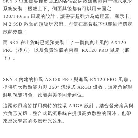
SKY 3 也支援各種市面上的各個品牌散熱風扇與一體式水冷
系統安裝，機殼上下、側面與後都有可以用來固定
120/140mm 風扇的設計，讓需要超強力為處理器、顯示卡、
M.2 SSD 散熱的頂級玩家們，即使在高負載下也能維持穩定
散熱效能！
而 SK3 在出貨時已經預先裝上了一顆負責出風的 AX120
PRO（後方） 以及負責進氣的兩顆 RX120 PRO 風扇（底
下）。
SKY 3 內建的排風 AX120 PRO 與進風 RX120 PRO 風扇，
提供強大散熱能力與 360° 沉浸式 ARGB 燈效，無死角展現
鮮明視覺特色。效能與美學同步到位。
這兩款風扇皆採用獨特的雙環 ARGB 設計，結合發光扇葉與
六角形光環，整合式氣流系統在提供高效散熱的同時，也帶
來層次豐富的多層燈光效果。