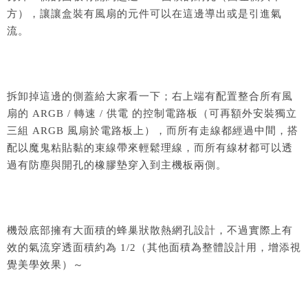
方），讓讓盒裝有風扇的元件可以在這邊導出或是引進氣
流。
拆卸掉這邊的側蓋給大家看一下；右上端有配置整合所有風
扇的 ARGB / 轉速 / 供電 的控制電路板（可再額外安裝獨立
三組 ARGB 風扇於電路板上），而所有走線都經過中間，搭
配以魔鬼粘貼黏的束線帶來輕鬆理線，而所有線材都可以透
過有防塵與開孔的橡膠墊穿入到主機板兩側。
機殼底部擁有大面積的蜂巢狀散熱網孔設計，不過實際上有
效的氣流穿透面積約為 1/2（其他面積為整體設計用，增添視
覺美學效果）～