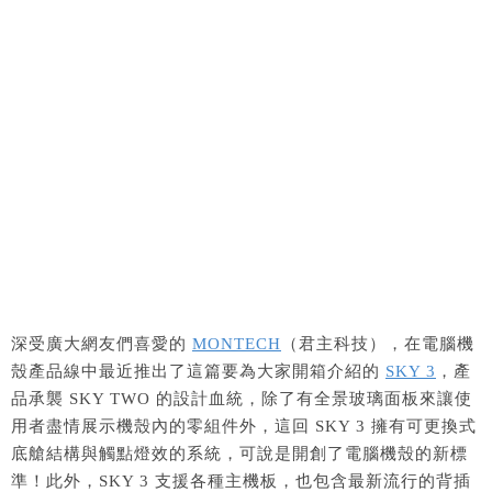
深受廣大網友們喜愛的
MONTECH
（君主科技），在電腦機
殼產品線中最近推出了這篇要為大家開箱介紹的
SKY 3
，產
品承襲 SKY TWO 的設計血統，除了有全景玻璃面板來讓使
用者盡情展示機殼內的零組件外，這回 SKY 3 擁有可更換式
底艙結構與觸點燈效的系統，可說是開創了電腦機殼的新標
準！此外，SKY 3 支援各種主機板，也包含最新流行的背插