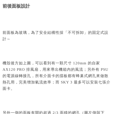
前後面板設計
前面板為玻璃，為了安全結構性採「不可拆卸」的固定式設
計～
機殼後方如上圖，可以看到有一顆尺寸 120mm 的自家
AX120 PRO 排風扇，用來導出機箱內的風流；另外有 PSU
的電源線轉接孔，所有介面卡的擋板都有蜂巢式網孔來做散
熱孔用，完美增加氣流效率；而 SKY 3 最多可以安裝七張介
面卡。
另外一側的面板有開約超過 2/3 面積的網孔（圖左側與下