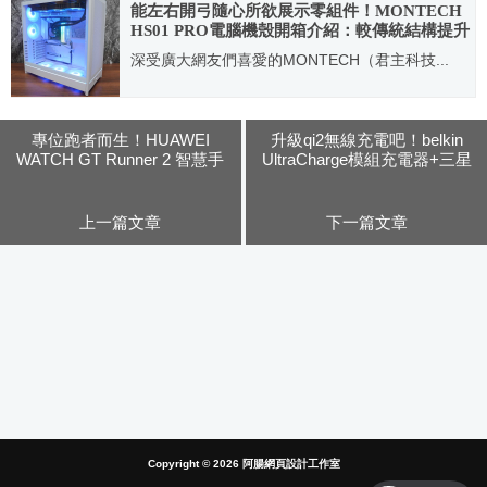
能左右開弓隨心所欲展示零組件！MONTECH
HS01 PRO電腦機殼開箱介紹：較傳統結構提升
約 10% 散熱效能
深受廣大網友們喜愛的MONTECH（君主科技...
2025.06.06
專位跑者而生！HUAWEI
升級qi2無線充電吧！belkin
WATCH GT Runner 2 智慧手
UltraCharge模組充電器+三星
錶開箱：時尚有型精準定位！
S26 Ultra磁吸手機殼開箱評
上百種運動模式任君挑選 還有
測：同時滿足Samsung與
專業馬拉松模式
Apple的最佳充電配件！
上一篇文章
下一篇文章
Copyright © 2026
阿腸網頁設計工作室