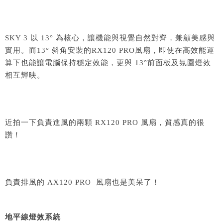
SKY 3 以 13° 為核心，讓機能與視覺自然對齊，兼顧美感與
實用。而13° 斜角安裝的RX120 PRO風扇，即使在高效能運
算下也能讓電腦保持穩定效能，更與 13°前面板及氛圍燈效
相互輝映。
近拍一下負責進風的兩顆 RX120 PRO 風扇，質感真的很
讚！
負責排風的 AX120 PRO 風扇也是美呆了！
地平線燈效系統