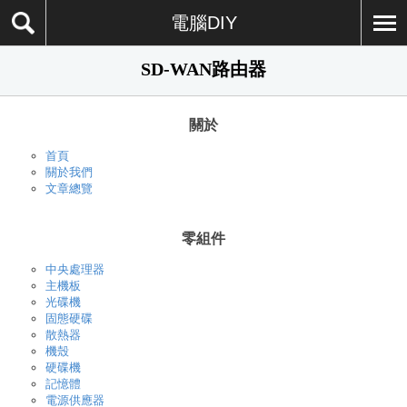
電腦DIY
SD-WAN路由器
關於
首頁
關於我們
文章總覽
零組件
中央處理器
主機板
光碟機
固態硬碟
散熱器
機殼
硬碟機
記憶體
電源供應器