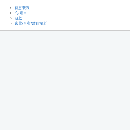
智慧裝置
汽/電車
遊戲
家電/音響/數位攝影