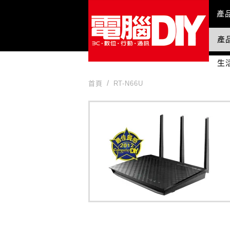
Mai
產
產
國
生
首頁
RT-N66U
RT-N66U