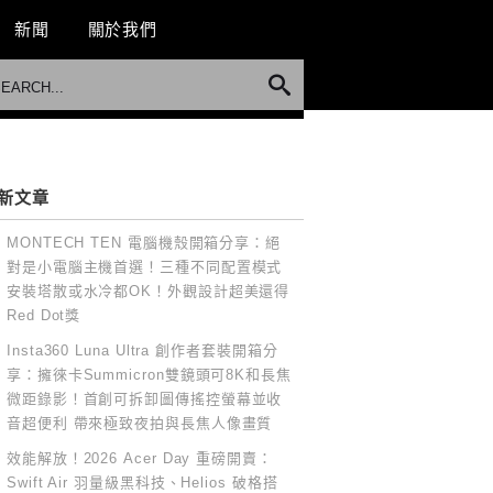
新聞
關於我們
新文章
MONTECH TEN 電腦機殼開箱分享：絕
對是小電腦主機首選！三種不同配置模式
安裝塔散或水冷都OK！外觀設計超美還得
Red Dot獎
Insta360 Luna Ultra 創作者套裝開箱分
享：擁徠卡Summicron雙鏡頭可8K和長焦
微距錄影！首創可拆卸圖傳搖控螢幕並收
音超便利 帶來極致夜拍與長焦人像畫質
效能解放！2026 Acer Day 重磅開賣：
Swift Air 羽量級黑科技、Helios 破格搭