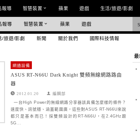
n Menu
品報導
智慧裝置
蘋果
遊戲
生活/旅遊/影劇
品報導
智慧裝置
蘋果
遊戲
際科技情報
活/旅遊/影劇
新聞
關於我們
國際科技情報
最
網通設備
ASUS RT-N66U Dark Knight 雙頻無線網路路由
器
2012.01.20
編輯部
一台High Power的無線網路分享器該具備怎麼樣的條件？
速度快、訊號穩、涵蓋範圍廣，這些對ASUS RT-N66U來說
都只是基本而已！採雙頻設計的RT-N66U，在2.4GHz跟
5G...