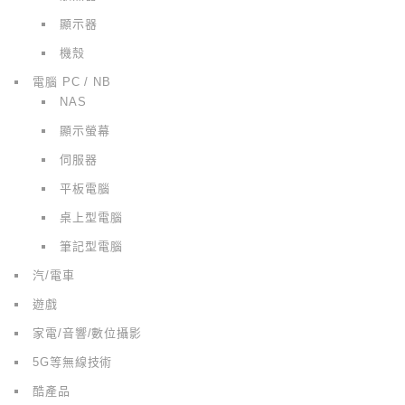
顯示器
機殼
電腦 PC / NB
NAS
顯示螢幕
伺服器
平板電腦
桌上型電腦
筆記型電腦
汽/電車
遊戲
家電/音響/數位攝影
5G等無線技術
酷產品