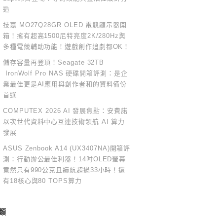
造
技嘉 MO27Q28GR OLED 電競顯示器開
箱！擁有超高1500尼特亮度2K/280Hz與
多種電競輔助功能！遊戲創作追劇都OK！
儲存容量再登頂！Seagate 32TB
IronWolf Pro NAS 硬碟開箱評測：是企
業最佳更是AI應用與創作者和的資料備份
首選
COMPUTEX 2026 AI 發展焦點：安費諾
以次世代資料中心互連技術領航 AI 算力
發展
ASUS Zenbook A14 (UX3407NA)開箱評
測：行動辦公最佳利器！14吋OLED螢幕
竟然只有990公克且續航超過33小時！還
有18核心與80 TOPS算力
類