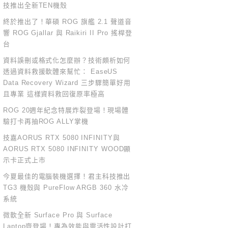
技推出全新TEN機殼
終於推出了！華碩 ROG 旗艦 2.1 聲道音
響 ROG Gjallar 與 Raikiri II Pro 搖桿登
台
資料誤刪或格式化怎麼辦？技術頗析如何
透過資料救援軟體來幫忙： EaseUS
Data Recovery Wizard 三步驟簡單好用
且專業 這樣資料救回復原率極高
ROG 20週年紀念特展炸裂登場！現場體
驗打卡再抽ROG ALLY掌機
技嘉AORUS RTX 5080 INFINITY與
AORUS RTX 5080 INFINITY WOOD顯
示卡正式上市
今夏最佳的電腦裝機選擇！君主科技推出
TG3 機殼與 PureFlow ARGB 360 水冷
系統
微軟全新 Surface Pro 與 Surface
Laptop齊登場！專為效能與靈活性設計打