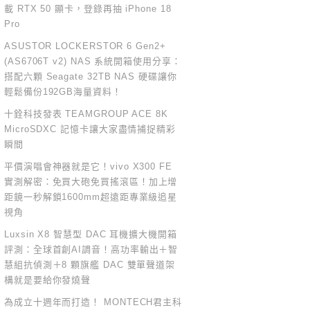
載 RTX 50 顯卡，登錄再抽 iPhone 18
Pro
ASUSTOR LOCKERSTOR 6 Gen2+
(AS6706T v2) NAS 系統開箱使用分享：
搭配六顆 Seagate 32TB NAS 硬碟讓你
輕鬆備份192GB海量資料！
十銓科技發表 TEAMGROUP ACE 8K
MicroSDXC 記憶卡讓大家盡情捕捉精彩
瞬間
平價演唱會神器就是它！vivo X300 FE
實測解密：免買大砲免買搖滾區！加上增
距鏡一秒解鎖1600mm超遠距專業級追星
視角
Luxsin X8 智慧型 DAC 耳機擴大機開箱
評測：全球首創AI調音！高功率輸出＋智
慧組抗偵測＋8 顆旗艦 DAC 雙單聲道架
構就是要給你發燒聲
為成立十週年而打造！ MONTECH君主科