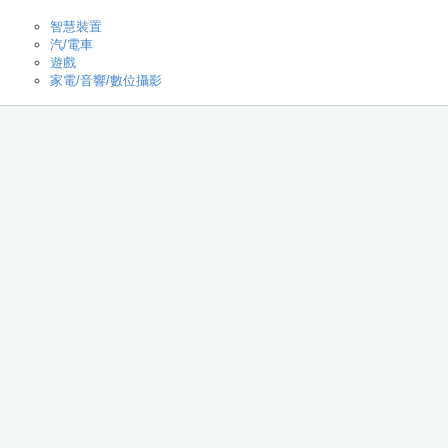
智慧裝置
汽/電車
遊戲
家電/音響/數位攝影