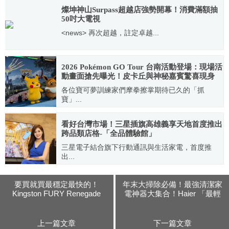
燦坤神山Surpass超越店強勢開幕！消費滿額抽
50吋大電視
<news> 再次超越，註定卓越...
2021.08.27
2026 Pokémon GO Tour 台南活動登場：現場活
動畫面搶先曝光！皮卡丘與神秘嘉賓驚喜現身
各位寶可夢訓練家們摩拳擦掌期待已久的「抓
寶」...
2026.02.20
看好台灣市場！三星插旗高雄義享天地首度推出
跨品類店格-「全品體驗館」
三星電子結合旗下行動通訊與生活家電，首度推
出...
2021.03.20
要買就買最穩定最快的！
年末大掃除必備！最強清潔家
Kingston FURY Renegade
電神器大集合！Haier 「最輕
RGB DDR5-8000 記憶體開箱
型智慧洗地機 W3」與「防黴
評測分享
織物清潔機 R6」超吸睛
上一篇文章
下一篇文章