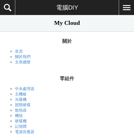
電腦DIY
My Cloud
關於
首頁
關於我們
文章總覽
零組件
中央處理器
主機板
光碟機
固態硬碟
散熱器
機殼
硬碟機
記憶體
電源供應器