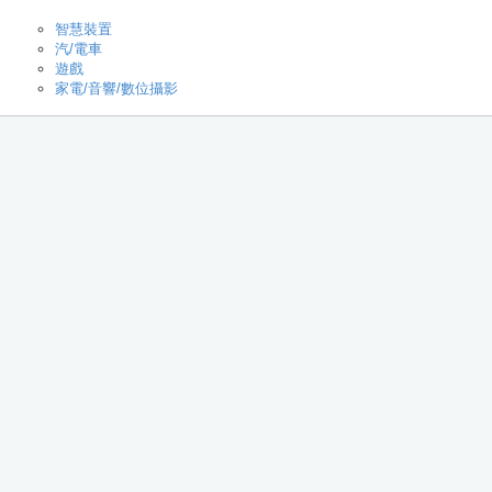
智慧裝置
汽/電車
遊戲
家電/音響/數位攝影