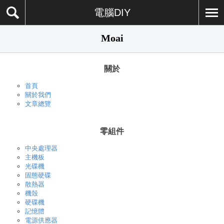
電腦DIY
Moai
關於
首頁
關於我們
文章總覽
零組件
中央處理器
主機板
光碟機
固態硬碟
散熱器
機殼
硬碟機
記憶體
電源供應器