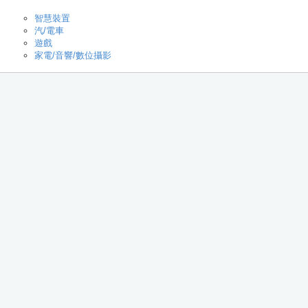
智慧裝置
汽/電車
遊戲
家電/音響/數位攝影