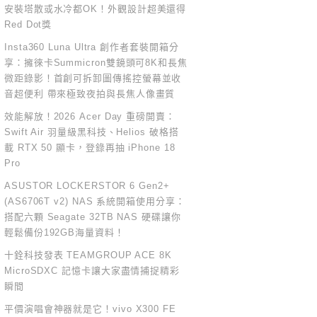
安裝塔散或水冷都OK！外觀設計超美還得
Red Dot獎
Insta360 Luna Ultra 創作者套裝開箱分
享：擁徠卡Summicron雙鏡頭可8K和長焦
微距錄影！首創可拆卸圖傳搖控螢幕並收
音超便利 帶來極致夜拍與長焦人像畫質
效能解放！2026 Acer Day 重磅開賣：
Swift Air 羽量級黑科技、Helios 破格搭
載 RTX 50 顯卡，登錄再抽 iPhone 18
Pro
ASUSTOR LOCKERSTOR 6 Gen2+
(AS6706T v2) NAS 系統開箱使用分享：
搭配六顆 Seagate 32TB NAS 硬碟讓你
輕鬆備份192GB海量資料！
十銓科技發表 TEAMGROUP ACE 8K
MicroSDXC 記憶卡讓大家盡情捕捉精彩
瞬間
平價演唱會神器就是它！vivo X300 FE