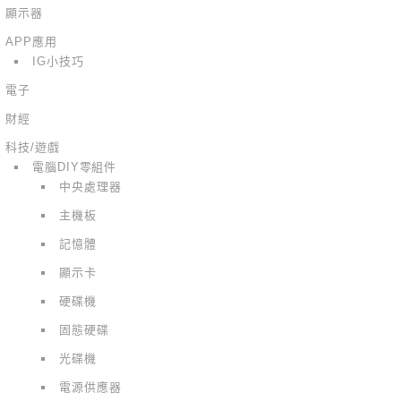
顯示器
APP應用
IG小技巧
電子
財經
科技/遊戲
電腦DIY零組件
中央處理器
主機板
記憶體
顯示卡
硬碟機
固態硬碟
光碟機
電源供應器