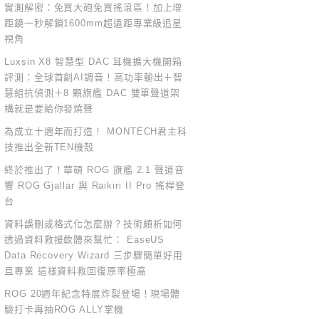
實測解密：免買大砲免買搖滾區！加上增
距鏡一秒解鎖1600mm超遠距專業級追星
視角
Luxsin X8 智慧型 DAC 耳機擴大機開箱
評測：全球首創AI調音！高功率輸出＋智
慧組抗偵測＋8 顆旗艦 DAC 雙單聲道架
構就是要給你發燒聲
為成立十週年而打造！ MONTECH君主科
技推出全新TEN機殼
終於推出了！華碩 ROG 旗艦 2.1 聲道音
響 ROG Gjallar 與 Raikiri II Pro 搖桿登
台
資料誤刪或格式化怎麼辦？技術頗析如何
透過資料救援軟體來幫忙： EaseUS
Data Recovery Wizard 三步驟簡單好用
且專業 這樣資料救回復原率極高
ROG 20週年紀念特展炸裂登場！現場體
驗打卡再抽ROG ALLY掌機