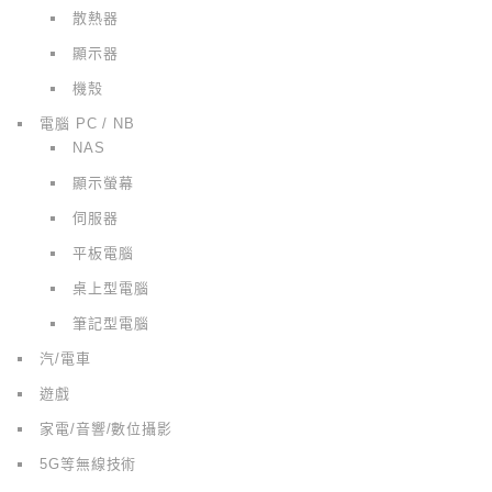
散熱器
顯示器
機殼
電腦 PC / NB
NAS
顯示螢幕
伺服器
平板電腦
桌上型電腦
筆記型電腦
汽/電車
遊戲
家電/音響/數位攝影
5G等無線技術