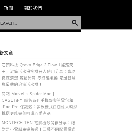
新聞
關於我們
新文章
石頭科技 Qrevo Edge 2 Flow「搖滾天
王」滾筒活水掃拖機器人使用分享：實現
徹底清潔 輕鬆跨障 零纏繞毛髮 是最智慧
與最薄的滾筒活水機！
開箱 Marvel’s Spider-Man |
CASETiFY 聯名系列手機殼與筆電包和
iPad Pro 保護殼：多款樣式任蜘蛛人粉絲
挑選更能完美呵護心愛產品
MONTECH TEN 電腦機殼開箱分享：絕
對是小電腦主機首選！三種不同配置模式