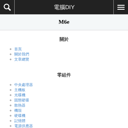
電腦DIY
M6e
關於
首頁
關於我們
文章總覽
零組件
中央處理器
主機板
光碟機
固態硬碟
散熱器
機殼
硬碟機
記憶體
電源供應器