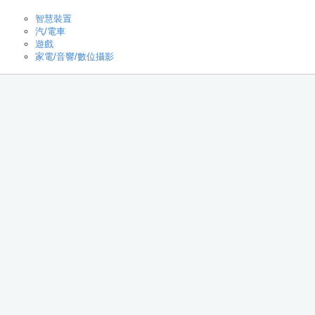
智慧裝置
汽/電車
遊戲
家電/音響/數位攝影