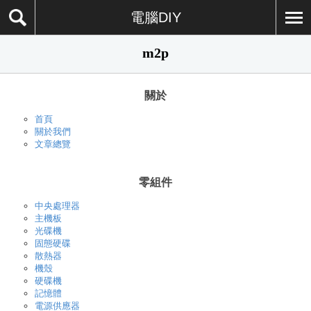
電腦DIY
m2p
關於
首頁
關於我們
文章總覽
零組件
中央處理器
主機板
光碟機
固態硬碟
散熱器
機殼
硬碟機
記憶體
電源供應器