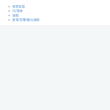
智慧裝置
汽/電車
遊戲
家電/音響/數位攝影