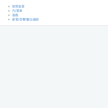
智慧裝置
汽/電車
遊戲
家電/音響/數位攝影