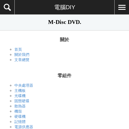
電腦DIY
M-Disc DVD.
關於
首頁
關於我們
文章總覽
零組件
中央處理器
主機板
光碟機
固態硬碟
散熱器
機殼
硬碟機
記憶體
電源供應器