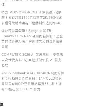
造
技嘉 MO27Q28GR OLED 電競顯示器開
箱！擁有超高1500尼特亮度2K/280Hz與
多種電競輔助功能！遊戲創作追劇都OK！
儲存容量再登頂！Seagate 32TB
IronWolf Pro NAS 硬碟開箱評測：是企
業最佳更是AI應用與創作者和的資料備份
首選
COMPUTEX 2026 AI 發展焦點：安費諾
以次世代資料中心互連技術領航 AI 算力
發展
ASUS Zenbook A14 (UX3407NA)開箱評
測：行動辦公最佳利器！14吋OLED螢幕
竟然只有990公克且續航超過33小時！還
有18核心與80 TOPS算力
類