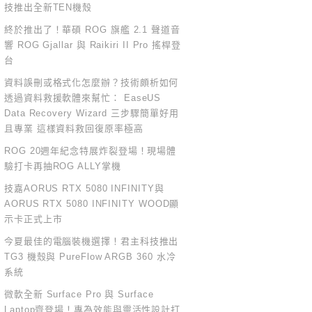
技推出全新TEN機殼
終於推出了！華碩 ROG 旗艦 2.1 聲道音
響 ROG Gjallar 與 Raikiri II Pro 搖桿登
台
資料誤刪或格式化怎麼辦？技術頗析如何
透過資料救援軟體來幫忙： EaseUS
Data Recovery Wizard 三步驟簡單好用
且專業 這樣資料救回復原率極高
ROG 20週年紀念特展炸裂登場！現場體
驗打卡再抽ROG ALLY掌機
技嘉AORUS RTX 5080 INFINITY與
AORUS RTX 5080 INFINITY WOOD顯
示卡正式上市
今夏最佳的電腦裝機選擇！君主科技推出
TG3 機殼與 PureFlow ARGB 360 水冷
系統
微軟全新 Surface Pro 與 Surface
Laptop齊登場！專為效能與靈活性設計打