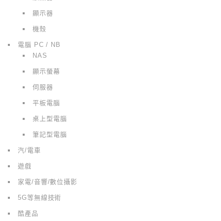
顯示器
機殼
電腦 PC / NB
NAS
顯示螢幕
伺服器
平板電腦
桌上型電腦
筆記型電腦
汽/電車
遊戲
家電/音響/數位攝影
5G等無線技術
酷產品