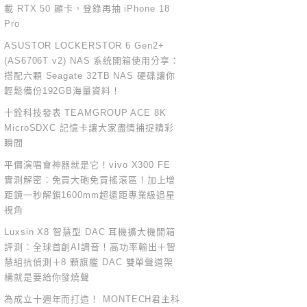
載 RTX 50 顯卡，登錄再抽 iPhone 18
Pro
ASUSTOR LOCKERSTOR 6 Gen2+
(AS6706T v2) NAS 系統開箱使用分享：
搭配六顆 Seagate 32TB NAS 硬碟讓你
輕鬆備份192GB海量資料！
十銓科技發表 TEAMGROUP ACE 8K
MicroSDXC 記憶卡讓大家盡情捕捉精彩
瞬間
平價演唱會神器就是它！vivo X300 FE
實測解密：免買大砲免買搖滾區！加上增
距鏡一秒解鎖1600mm超遠距專業級追星
視角
Luxsin X8 智慧型 DAC 耳機擴大機開箱
評測：全球首創AI調音！高功率輸出＋智
慧組抗偵測＋8 顆旗艦 DAC 雙單聲道架
構就是要給你發燒聲
為成立十週年而打造！ MONTECH君主科