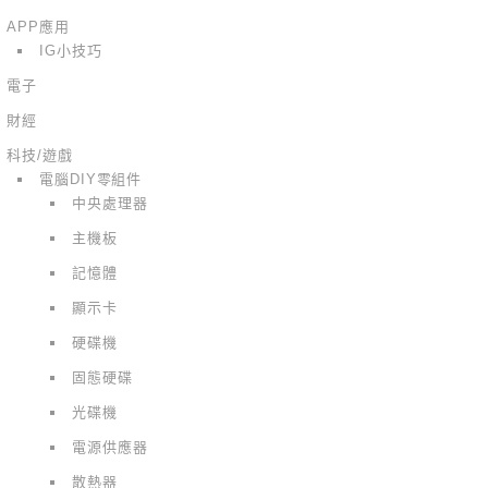
APP應用
IG小技巧
電子
財經
科技/遊戲
電腦DIY零組件
中央處理器
主機板
記憶體
顯示卡
硬碟機
固態硬碟
光碟機
電源供應器
散熱器