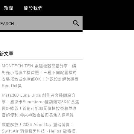
新聞
關於我們
新文章
MONTECH TEN 電腦機殼開箱分享：絕
對是小電腦主機首選！三種不同配置模式
安裝塔散或水冷都OK！外觀設計超美還得
Red Dot獎
Insta360 Luna Ultra 創作者套裝開箱分
享：擁徠卡Summicron雙鏡頭可8K和長焦
微距錄影！首創可拆卸圖傳搖控螢幕並收
音超便利 帶來極致夜拍與長焦人像畫質
效能解放！2026 Acer Day 重磅開賣：
Swift Air 羽量級黑科技、Helios 破格搭