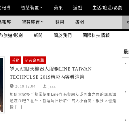
n Menu
品報導
智慧裝置
蘋果
遊戲
生活/旅遊/影劇
品報導
智慧裝置
蘋果
遊戲
際科技情報
活/旅遊/影劇
新聞
關於我們
國際科技情報
最
活動
記者會直擊
導入AI聊天機器人服務LINE TAIWAN
TECHPULSE 2019精彩內容看這篇
2019.12.04
jazz
相信大家多半都常使用Line作為與朋友或同事之間的訊息溝
通媒介吧？甚至，就連每日所發生的大小新聞，很多人也是
從 […]