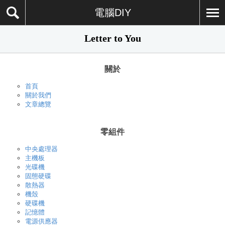
電腦DIY
Letter to You
關於
首頁
關於我們
文章總覽
零組件
中央處理器
主機板
光碟機
固態硬碟
散熱器
機殼
硬碟機
記憶體
電源供應器