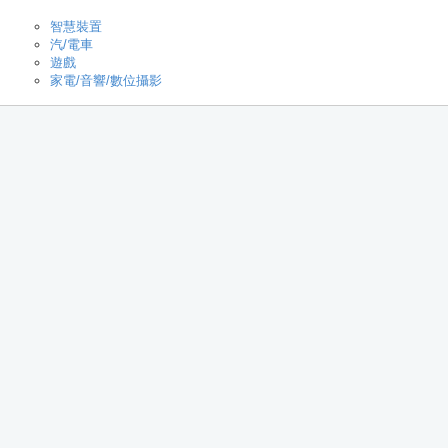
智慧裝置
汽/電車
遊戲
家電/音響/數位攝影