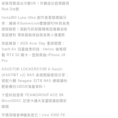
安裝塔散或水冷都OK！外觀設計超美還得
Red Dot獎
Insta360 Luna Ultra 創作者套裝開箱分
享：擁徠卡Summicron雙鏡頭可8K和長焦
微距錄影！首創可拆卸圖傳搖控螢幕並收
音超便利 帶來極致夜拍與長焦人像畫質
效能解放！2026 Acer Day 重磅開賣：
Swift Air 羽量級黑科技、Helios 破格搭
載 RTX 50 顯卡，登錄再抽 iPhone 18
Pro
ASUSTOR LOCKERSTOR 6 Gen2+
(AS6706T v2) NAS 系統開箱使用分享：
搭配六顆 Seagate 32TB NAS 硬碟讓你
輕鬆備份192GB海量資料！
十銓科技發表 TEAMGROUP ACE 8K
MicroSDXC 記憶卡讓大家盡情捕捉精彩
瞬間
平價演唱會神器就是它！vivo X300 FE