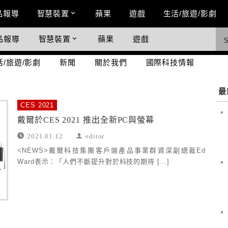
n Menu
品報導
智慧裝置
蘋果
遊戲
生活/旅遊/影劇
品報導
智慧裝置
蘋果
遊戲
際科技情報
活/旅遊/影劇
新聞
關於我們
國際科技情報
最
CES 2021
戴爾於CES 2021 推出全新PC與螢幕
2021.01.12
editor
<NEWS>戴爾科技集團客戶端產品事業群資深副總裁Ed
Ward表示：「人們不斷提升對於科技的期待 […]