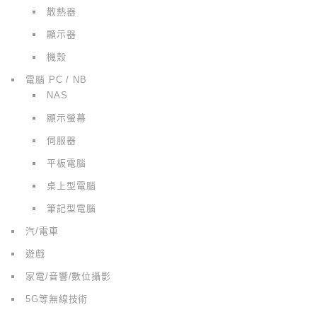
散熱器
顯示器
機殼
電腦 PC / NB
NAS
顯示螢幕
伺服器
平板電腦
桌上型電腦
筆記型電腦
汽/電車
遊戲
家電/音響/數位攝影
5G等無線技術