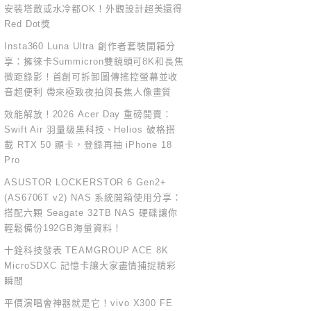
安裝塔散或水冷都OK！外觀設計超美還得
Red Dot獎
Insta360 Luna Ultra 創作者套裝開箱分
享：擁徠卡Summicron雙鏡頭可8K和長焦
微距錄影！首創可拆卸圖傳搖控螢幕並收
音超便利 帶來極致夜拍與長焦人像畫質
效能解放！2026 Acer Day 重磅開賣：
Swift Air 羽量級黑科技、Helios 破格搭
載 RTX 50 顯卡，登錄再抽 iPhone 18
Pro
ASUSTOR LOCKERSTOR 6 Gen2+
(AS6706T v2) NAS 系統開箱使用分享：
搭配六顆 Seagate 32TB NAS 硬碟讓你
輕鬆備份192GB海量資料！
十銓科技發表 TEAMGROUP ACE 8K
MicroSDXC 記憶卡讓大家盡情捕捉精彩
瞬間
平價演唱會神器就是它！vivo X300 FE