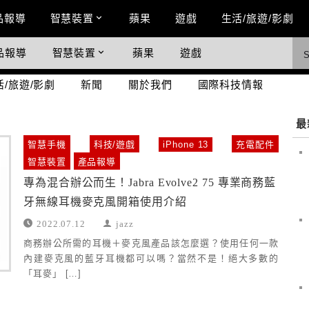
n Menu
品報導
智慧裝置
蘋果
遊戲
生活/旅遊/影劇
品報導
智慧裝置
蘋果
遊戲
際科技情報
活/旅遊/影劇
新聞
關於我們
國際科技情報
最
智慧手機
科技/遊戲
iPhone 13
充電配件
智慧裝置
產品報導
專為混合辦公而生！Jabra Evolve2 75 專業商務藍
牙無線耳機麥克風開箱使用介紹
2022.07.12
jazz
商務辦公所需的耳機＋麥克風產品該怎麼選？使用任何一款
內建麥克風的藍牙耳機都可以嗎？當然不是！絕大多數的
「耳麥」 […]