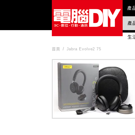
Mai
產
產
國
生
首頁
Jabra Evolve2 75
Jabra Evolve2 75