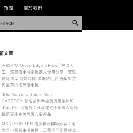
新聞
關於我們
新文章
石頭科技 Qrevo Edge 2 Flow「搖滾天
王」滾筒活水掃拖機器人使用分享：實現
徹底清潔 輕鬆跨障 零纏繞毛髮 是最智慧
與最薄的滾筒活水機！
開箱 Marvel’s Spider-Man |
CASETiFY 聯名系列手機殼與筆電包和
iPad Pro 保護殼：多款樣式任蜘蛛人粉絲
挑選更能完美呵護心愛產品
MONTECH TEN 電腦機殼開箱分享：絕
對是小電腦主機首選！三種不同配置模式