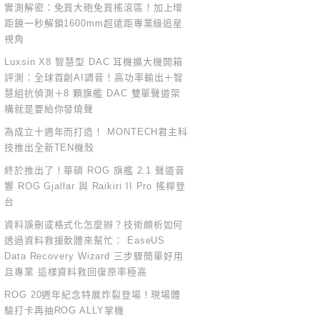
實測解密：免買大砲免買搖滾區！加上增
距鏡一秒解鎖1600mm超遠距專業級追星
視角
Luxsin X8 智慧型 DAC 耳機擴大機開箱
評測：全球首創AI調音！高功率輸出＋智
慧組抗偵測＋8 顆旗艦 DAC 雙單聲道架
構就是要給你發燒聲
為成立十週年而打造！ MONTECH君主科
技推出全新TEN機殼
終於推出了！華碩 ROG 旗艦 2.1 聲道音
響 ROG Gjallar 與 Raikiri II Pro 搖桿登
台
資料誤刪或格式化怎麼辦？技術頗析如何
透過資料救援軟體來幫忙： EaseUS
Data Recovery Wizard 三步驟簡單好用
且專業 這樣資料救回復原率極高
ROG 20週年紀念特展炸裂登場！現場體
驗打卡再抽ROG ALLY掌機