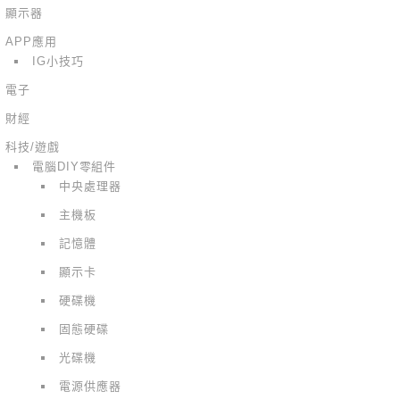
顯示器
APP應用
IG小技巧
電子
財經
科技/遊戲
電腦DIY零組件
中央處理器
主機板
記憶體
顯示卡
硬碟機
固態硬碟
光碟機
電源供應器