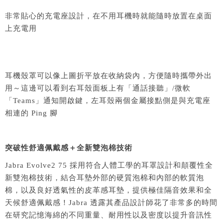
非常貼心的充電座設計，在不用耳機時就能隨時放置在桌面
上充電用
耳機殼罩可以像上圖折平放在收納袋內，方便隨時攜帶外出
用～這邊可以看到右耳殼面板上有「通話接聽」/微軟
「Teams」通知開啟鍵，左耳殼兩個金屬接點側是與充電座
相連的 Ping 腳
突破性舒適佩戴感＋全新雙泡棉技術
Jabra Evolve2 75 採用符合人體工學的耳罩設計和顛覆性全
新雙泡棉技術，結合耳墊外部的硬質泡棉和內部的軟質泡
棉，以及良好透氣性的皮革感耳墊，提供極佳隔音效果和全
天候舒適佩戴感！Jabra 透露其產品設計師花了非常多的時間
在研究記憶海綿的不同重量、耐用性以及密度以提升音訊性