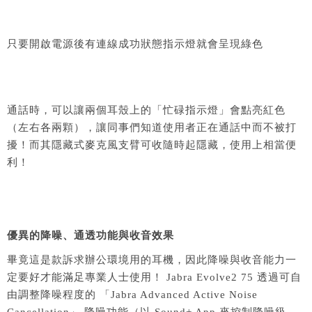
只要開啟電源後有連線成功狀態指示燈就會呈現綠色
通話時，可以讓兩個耳殼上的「忙碌指示燈」會點亮紅色
（左右各兩顆），讓同事們知道使用者正在通話中而不被打
擾！而其隱藏式麥克風支臂可收隨時起隱藏，使用上相當便
利！
優異的降噪、通透功能與收音效果
畢竟這是款訴求辦公環境用的耳機，因此降噪與收音能力一
定要好才能滿足專業人士使用！ Jabra Evolve2 75 透過可自
由調整降噪程度的 「Jabra Advanced Active Noise
Cancellation」 降噪功能（以 Sound+ App 來控制降噪級