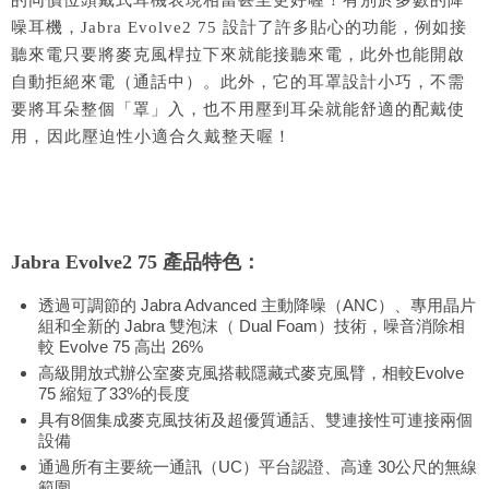
的同價位頭戴式耳機表現相當甚至更好喔！有別於多數的降
噪耳機，Jabra Evolve2 75 設計了許多貼心的功能，例如接
聽來電只要將麥克風桿拉下來就能接聽來電，此外也能開啟
自動拒絕來電（通話中）。此外，它的耳罩設計小巧，不需
要將耳朵整個「罩」入，也不用壓到耳朵就能舒適的配戴使
用，因此壓迫性小適合久戴整天喔！
Jabra Evolve2 75
產品特色：
透過可調節的 Jabra Advanced 主動降噪（ANC）、專用晶片
組和全新的 Jabra 雙泡沫（ Dual Foam）技術，噪音消除相
較 Evolve 75 高出 26%
高級開放式辦公室麥克風搭載隱藏式麥克風臂，相較Evolve
75 縮短了33%的長度
具有8個集成麥克風技術及超優質通話、雙連接性可連接兩個
設備
通過所有主要統一通訊（UC）平台認證、高達 30公尺的無線
範圍