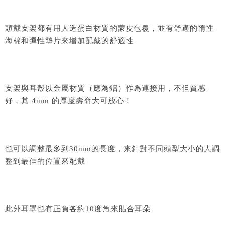
頭戴支架都有用人造蛋白材質的蒙皮包覆，並有舒適的惰性
海棉和彈性墊片來增加配戴的舒適性
支架與耳殼以金屬材質（應為鋁）作為連接用，不但質感
好，其 4mm 的厚度壽命大可放心！
也可以調整最多到30mm的長度，來針對不同頭型大小的人調
整到最佳的位置來配戴
此外耳罩也有正負各約10度角來貼合耳朵