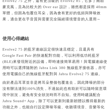
Evolve2 75 之外，還有更頂級的 Evolve2 85，它多了兩顆
麥克風，且為比較大的 Over ear 設計，雖然都是採用 40mm
單體，但因為包覆住耳朵，因為會有更好的低頻與降噪效
果，適合更在乎音質與需要完全隔絕環境聲音的人選用～
使用心得總結
Evolve2 75 的藍牙連線設定很快速且穩定，且還具有
Google Fast Pair 的快速配對功能，可以利用低功耗藍牙
(BLE)來發現附近的設備，即時連接簡單易用！與電腦連線使
用時可以選擇隨附的 Jabra Link 380 無線藍牙接收器，亦可
使用電腦自己的無線藍牙配對與 Jabra Evolve2 75 連線。
由於產品耳罩並非是將耳朵整個包覆進去，因此降噪的部分
沒有辦法達到100%消失，不過如此也有助於可以隨時留意環
境中狀況，避免有安全狀況時而不自知。使用時建議配合
Jabra Sound+ App，除了可以更新到最新韌體以獲得最新的
功能之外，也能自行設定降噪等級、收聽環境音、音樂等化