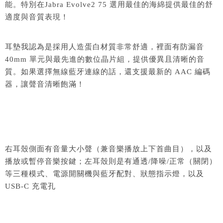
能。特別在Jabra Evolve2 75 選用最佳的海綿提供最佳的舒
適度與音質表現！
耳墊我認為是採用人造蛋白材質非常舒適，裡面有防漏音
40mm 單元與最先進的數位晶片組，提供優異且清晰的音
質。如果選擇無線藍牙連線的話，還支援最新的 AAC 編碼
器，讓聲音清晰飽滿！
右耳殼側面有音量大小聲（兼音樂播放上下首曲目），以及
播放或暫停音樂按鍵；左耳殼則是有通透/降噪/正常（關閉）
等三種模式、電源開關機與藍牙配對、狀態指示燈，以及
USB-C 充電孔