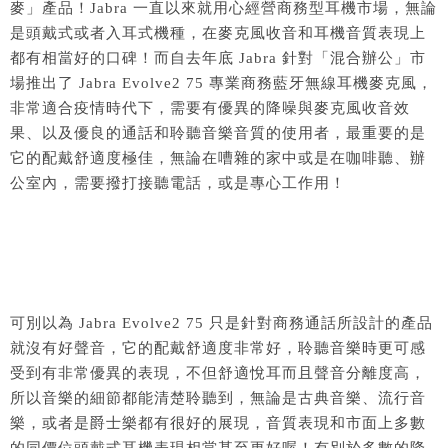
麥」產品！Jabra 一直以來就用心經營商務型耳機市場，無論
是頭戴式或者入耳式機種，在麥克風收音和耳機音質表現上
都有相當好的口碑！而自去年底 Jabra 針對「混合辦公」市
場推出了 Jabra Evolve2 75 專業商務藍牙無線耳機麥克風，
非常適合疫情時代下，需要有優異的降噪與麥克風收音效
果、以及優良的通話和聆聽音樂音質的使用者，最重要的是
它的配戴舒適度極佳，無論在嘈雜的家中或是在咖啡聽、辦
公室內，需要撥打接聽電話，或是專心工作用！
可別以為 Jabra Evolve2 75 只是針對商務通話所設計的產品
就沒有好聲音，它的配戴舒適度非常好，聆聽音樂時更可感
受到有非常優異的表現，不但舒適悅耳而且聲音分離度高，
所以音樂的細節都能清楚聆聽到，無論是古典音樂、流行音
樂，或者是爵士樂都有很好的展現，音質表現和市面上多數