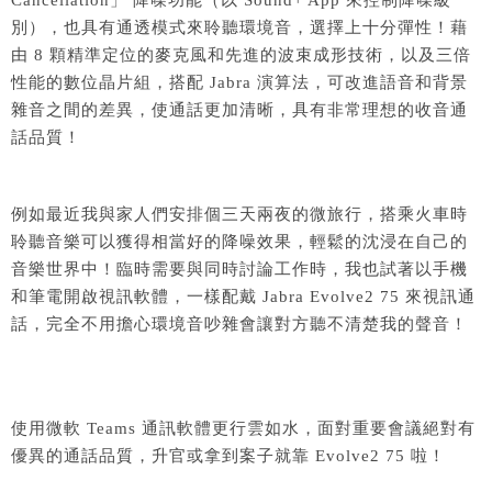
別），也具有通透模式來聆聽環境音，選擇上十分彈性！藉
由 8 顆精準定位的麥克風和先進的波束成形技術，以及三倍
性能的數位晶片組，搭配 Jabra 演算法，可改進語音和背景
雜音之間的差異，使通話更加清晰，具有非常理想的收音通
話品質！
例如最近我與家人們安排個三天兩夜的微旅行，搭乘火車時
聆聽音樂可以獲得相當好的降噪效果，輕鬆的沈浸在自己的
音樂世界中！臨時需要與同時討論工作時，我也試著以手機
和筆電開啟視訊軟體，一樣配戴 Jabra Evolve2 75 來視訊通
話，完全不用擔心環境音吵雜會讓對方聽不清楚我的聲音！
使用微軟 Teams 通訊軟體更行雲如水，面對重要會議絕對有
優異的通話品質，升官或拿到案子就靠 Evolve2 75 啦！